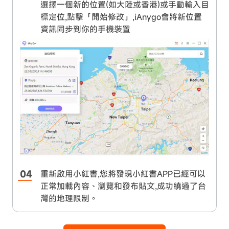
選擇一個新的位置(如大陸或香港)或手動輸入目
標定位,點擊「開始修改」,iAnygo會將新位置
資訊同步到你的手機裝置
重新啟用小紅書,您將發現小紅書APP已經可以
正常加載內容、瀏覽和發布貼文,成功繞過了台
灣的地理限制。