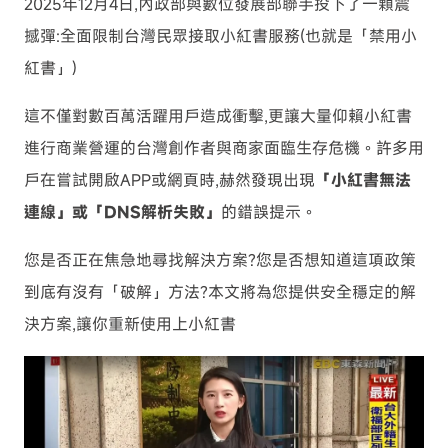
2025年12月4日,內政部與數位發展部聯手投下了一顆震
撼彈:全面限制台灣民眾接取小紅書服務(也就是「禁用小
紅書」)
這不僅對數百萬活躍用戶造成衝擊,更讓大量仰賴小紅書
進行商業營運的台灣創作者與商家面臨生存危機。許多用
戶在嘗試開啟APP或網頁時,赫然發現出現
「小紅書無法
連線」或「DNS解析失敗」
的錯誤提示。
您是否正在焦急地尋找解決方案?您是否想知道這項政策
到底有沒有「破解」方法?本文將為您提供安全穩定的解
決方案,讓你重新使用上小紅書