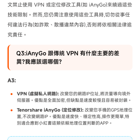
文禁止使用 VPN 或定位修改工具(如 iAnyGo)來繞過這些
技術限制。然而,您仍需注意使用這些工具時,切勿從事任
何違法行為(如詐欺、散播違禁內容),否則將依相關法律追
究責任。
Q3:iAnyGo 跟傳統 VPN 有什麼主要的差
異?我應該選哪個?
A3:
VPN (虛擬私人網路):
改變您的網路IP位址,將流量導向境外
伺服器。優點是全面加密,但缺點是速度較慢且容易被封鎖。
Tenorshare iAnyGo (定位修改):
改變您手機的GPS地理位
置,不改變網路IP。優點是速度快、穩定性高,操作更簡單,特
別適合應對小紅書這類依賴地理位置判斷的APP。