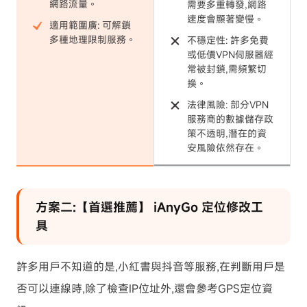
網路流量。
需要多重轉發,網路
速度會顯著變慢。
適用範圍廣: 可解鎖
多種地理限制服務。
不穩定性: 許多免費
或低價VPN伺服器經
常被封鎖,需頻繁切
換。
法律風險: 部分VPN
服務商的數據儲存政
策不透明,潛在的資
安風險依然存在。
方案二:【首選推薦】 iAnyGo 定位修改工
具
許多用戶不知道的是,小紅書與抖音等服務,在判斷用戶是
否可以連線時,除了檢查IP位址外,還會參考GPS定位資