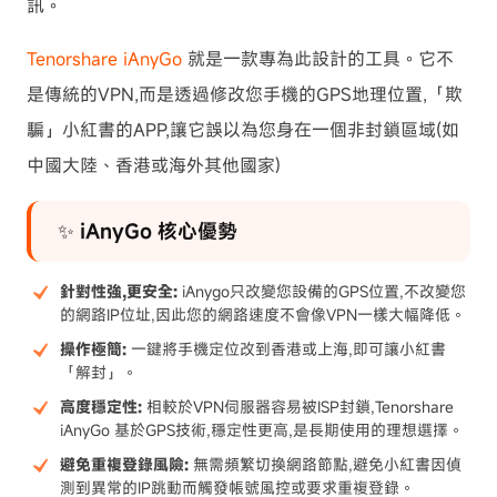
訊。
Tenorshare iAnyGo
就是一款專為此設計的工具。它不
是傳統的VPN,而是透過修改您手機的GPS地理位置,「欺
騙」小紅書的APP,讓它誤以為您身在一個非封鎖區域(如
中國大陸、香港或海外其他國家)
✨ iAnyGo 核心優勢
針對性強,更安全:
iAnygo只改變您設備的GPS位置,不改變您
的網路IP位址,因此您的網路速度不會像VPN一樣大幅降低。
操作極簡:
一鍵將手機定位改到香港或上海,即可讓小紅書
「解封」。
高度穩定性:
相較於VPN伺服器容易被ISP封鎖,Tenorshare
iAnyGo 基於GPS技術,穩定性更高,是長期使用的理想選擇。
避免重複登錄風險:
無需頻繁切換網路節點,避免小紅書因偵
測到異常的IP跳動而觸發帳號風控或要求重複登錄。