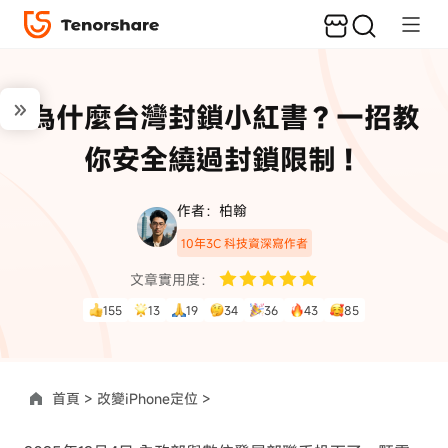
為什麼台灣封鎖小紅書？一招教
你安全繞過封鎖限制！
作者：柏翰
10年3C 科技資深寫作者
文章實用度：
155
13
19
34
36
43
85
首頁 >
改變iPhone定位 >