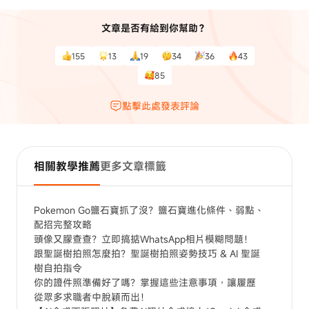
文章是否有給到你幫助？
155
13
19
34
36
43
85
點擊此處發表評論
相關教學推薦
更多文章標籤
Pokemon Go鹽石寶抓了沒？鹽石寶進化條件、弱點、
配招完整攻略
頭像又朦查查？立即搞掂WhatsApp相片模糊問題！
跟聖誕樹拍照怎麼拍？聖誕樹拍照姿勢技巧 & AI 聖誕
樹自拍指令
你的證件照準備好了嗎？掌握這些注意事項，讓履歷
從眾多求職者中脫穎而出！