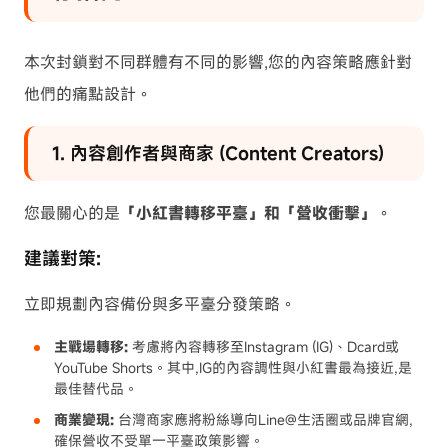
本次封鎖對不同群體有不同的影響,您的內容策略應針對
他們的痛點設計。
1. 內容創作者與商家 (Content Creators)
您最關心的是
「小紅書轉移平臺」和「營收衝擊」
。
建議對策:
立即規劃內容備份與多平臺分發策略。
主戰場轉移:
考慮將內容轉移至Instagram (IG)、Dcard或
YouTube Shorts。其中,IG的內容調性與小紅書最為接近,是
最佳替代品。
商業變現:
台灣商家應將粉絲導向Line@生活圈或品牌官網,
確保營收不受單一平臺政策影響。