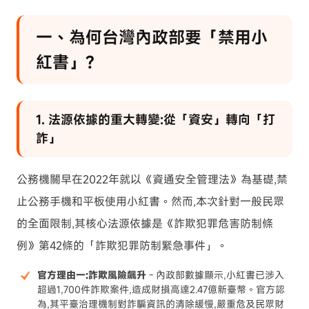
一、為何台灣內政部要「禁用小
紅書」?
1. 法源依據的重大轉變:從「資安」轉向「打
詐」
公務機關早在2022年就以《資通安全管理法》為基礎,禁
止公務手機和平板使用小紅書。然而,本次針對一般民眾
的全面限制,其核心法源依據是《詐欺犯罪危害防制條
例》第42條的「詐欺犯罪防制緊急事件」。
官方理由一:詐欺風險飆升
- 內政部數據顯示,小紅書已涉入
超過1,700件詐欺案件,造成財損高達2.47億新臺幣。官方認
為,其平臺治理機制對詐騙資訊的清除緩慢,嚴重危及民眾財