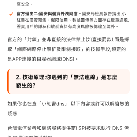
產安全。
官方理由二:國安與個資外洩疑慮
- 國安局檢測報告指出,小
紅書在個資蒐集、權限使用、數據回傳等方面存在嚴重違規,
證實用戶的隱私和敏感資料有高度風險被傳輸至境外。
官方的「封鎖」並非直接的法律禁止(如直接罰款),而是採
取「網際網路停止解析及限制接取」的技術手段,鎖定的
是APP連接的伺服器網域(DNS)。
2. 技術原理:你遇到的「無法連線」是怎麼
發生的?
如果你也在查「小紅書dns」,以下內容或許可以解答您的
疑惑
台灣電信業者和網路服務提供商(ISP)被要求執行 DNS 污