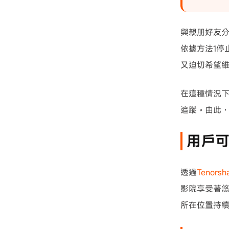
與親朋好友
依據方法1停
又迫切希望維
在這種情況下
追蹤。由此，我
用戶可
透過
Tenorsh
影院享受著悠
所在位置持續