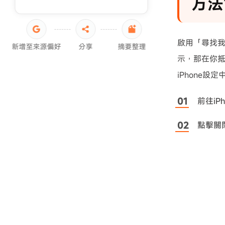
方法
啟用「尋找我
新增至來源偏好
分享
摘要整理
示，那在你
iPhone
前往i
點擊關閉