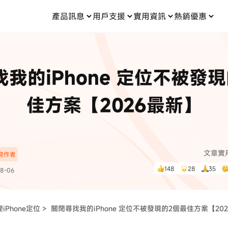
產品訊息
用戶支援
實用資訊
熱銷優惠
每月優惠
買一送一
零元购
傳輸
- iOS 系統修復
關於我們
定位修改
UltData iPhone 資料救援
支援中心
資訊分類
聯絡
iOS 27
iOS 27
 Android 系統修復
UltData Android 資料救援
我的iPhone 定位不被發
in 資料救援
UltData LINE 數據恢復
ac 資料救援
UltData WhatsApp 數據恢復
人像修圖
份到外接硬碟
·Pokemo GO Plus 無法配對
新版本
佳方案【2026最新】
ne
·大家報寶貝
資料救援
，
暢遊全球！
除的照片如何
·寶可夢自動抓寶
數據傳輸
入手！
文章實
深寫作者
資訊中心
查看影片
148
28
35
8-06
為您提供最實用的
iPhone定位 >
關閉尋找我的iPhone 定位不被發現的2個最佳方案【20
可使用！