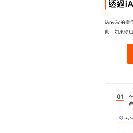
透過i
iAnyGo
此，如果你也好
在