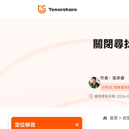
iPhone 解鎖與修復
下載中心
資料救援與
ReiBoot 
修復＆恢復
ReiBoot -
關閉尋找
4DDiG W
PDF＆AI
4DDiG M
·iOS 27 降級 iOS 26 教學
·iPhone 照片備
·iPad 強制重置回復原廠
·電腦傳影片到 iPho
📍 iAnyGo 定位神器
資料轉移
·Apple ID 驗證一直出現
·iPhone 永久刪
復原
限時 5 折優惠，
立即
手機解鎖
作者：張承睿
實用工具
影片教學
10年3C 科技資
TS-save-50
複製折扣碼
為您提供最豐富的教學影片
最新更新日期: 2026-0
前往搶購
首頁 >
改變
定位修改
使用說明：以上折扣碼僅用於 iAnyGo 終身方案,加購後即