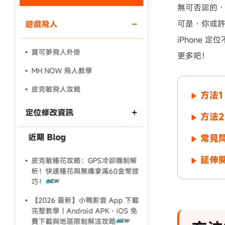
無可否認的，
可是，你或
遊戲飛人
iPhone
寶可夢飛人外掛
更多吧！
MH NOW 飛人教學
皮克敏飛人攻略
方法1
定位修改資訊
方法2
近期 Blog
常見問
Android 更改定位3 種方法
延伸閱
【Fake GPS 完整教學】一秒更改虛
皮克敏種花攻略：GPS冷卻機制解
擬定位
析！快速種花與無痛拿滿60金幣技
巧！
2024最強寶可夢虛擬定位工具推薦
【2026 最新】小鴨影音 App 下載
完整教學｜Android APK、iOS 免
費下載與地區限制解法攻略