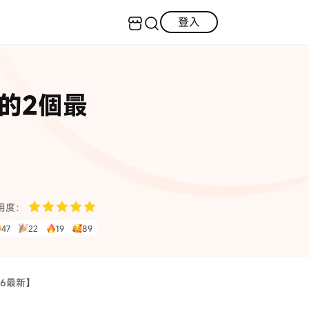
登入
客服（24小時內回復）
實用技巧
現的2個最
·三星手機螢幕黑屏
AI 資訊
定位修改
·iOS 版本太舊無法更新
iOS 27 最新資訊
iPhone 解鎖
·LINE對話紀錄復原
·WhatsApp刪除對話復原
WhatsApp 資訊
LINE 資料救援
用度：
查看全部
47
22
19
89
數位教學
26最新】