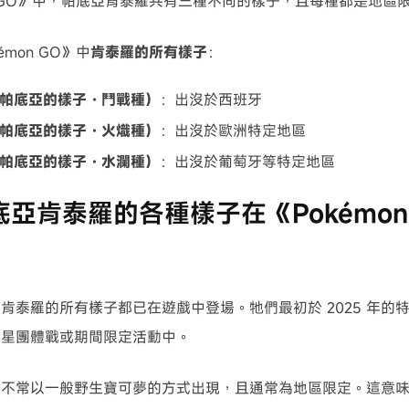
on GO》中，帕底亞肯泰羅共有三種不同的樣子，且每種都是地區
émon GO》中
肯泰羅的所有樣子
：
帕底亞的樣子・鬥戰種）
：出沒於西班牙
帕底亞的樣子・火熾種）
：出沒於歐洲特定地區
帕底亞的樣子・水瀾種）
：出沒於葡萄牙等特定地區
 帕底亞肯泰羅的各種樣子在《Pokémo
？
肯泰羅的所有樣子都已在遊戲中登場。牠們最初於 2025 年的
三星團體戰或期間限定活動中。
並不常以一般野生寶可夢的方式出現，且通常為地區限定。這意