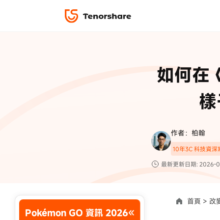
iPhone 解鎖與修復
下載中心
資料救援與
ReiBoot 
修復＆恢復
ReiBoot -
如何在《
4DDiG W
PDF＆AI
4DDiG M
·iOS 27 降級 iOS 26 教學
·iPhone 照片備
樣
·iPad 強制重置回復原廠
·電腦傳影片到 iPho
📍 iAnyGo 定位神器
資料轉移
·Apple ID 驗證一直出現
·iPhone 永久刪
復原
限時 5 折優惠，
立即
手機解鎖
作者：柏翰
實用工具
影片教學
10年3C 科技資
TS-save-50
複製折扣碼
為您提供最豐富的教學影片
最新更新日期: 2026-0
前往搶購
首頁 >
改變
Pokémon GO 資訊 2026
使用說明：以上折扣碼僅用於 iAnyGo 終身方案,加購後即