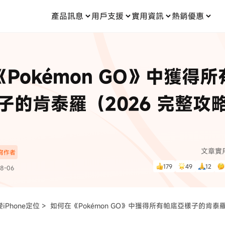
產品訊息
用戶支援
實用資訊
熱銷優惠
每月優惠
買一送一
零元购
傳輸
- iOS 系統修復
關於我們
定位修改
UltData iPhone 資料救援
支援中心
資訊分類
聯絡
iOS 27
iOS 27
 Android 系統修復
UltData Android 資料救援
Pokémon GO》中獲得
in 資料救援
UltData LINE 數據恢復
ac 資料救援
UltData WhatsApp 數據恢復
人像修圖
份到外接硬碟
·Pokemo GO Plus 無法配對
新版本
子的肯泰羅（2026 完整攻
ne
·大家報寶貝
資料救援
，
暢遊全球！
除的照片如何
·寶可夢自動抓寶
數據傳輸
入手！
文章實
深寫作者
資訊中心
查看影片
179
49
12
8-06
為您提供最實用的
iPhone定位 >
如何在《Pokémon GO》中獲得所有帕底亞樣子的肯泰羅
可使用！