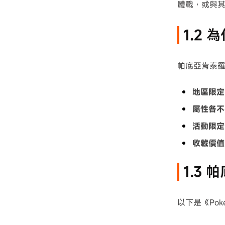
體戰，或與
1.2
帕底亞肯泰
地區限定
屬性各不
活動限定
收藏價值
1.3
以下是《Pok