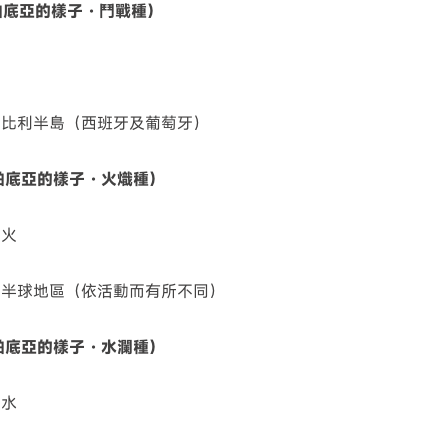
（帕底亞的樣子・鬥戰種）
伊比利半島（西班牙及葡萄牙）
（帕底亞的樣子・火熾種）
＋火
東半球地區（依活動而有所不同）
（帕底亞的樣子・水瀾種）
＋水