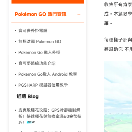
收集所有肯
成。本篇教
Pokémon GO 熱門資訊
羅
。
寶可夢外掛電腦
每種樣子都與
無極汰那 Pokemon GO
將幫助你 不
Pokemon Go 飛人外掛
寶可夢路線功能介绍
Pokemon Go飛人 Android 教學
PGSHARP 模擬器使用教学
近期 Blog
皮克敏種花攻略：GPS冷卻機制解
析！快速種花與無痛拿滿60金幣技
巧！