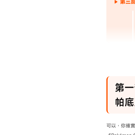
第三
進階技
第一
帕底
可以，你確實能