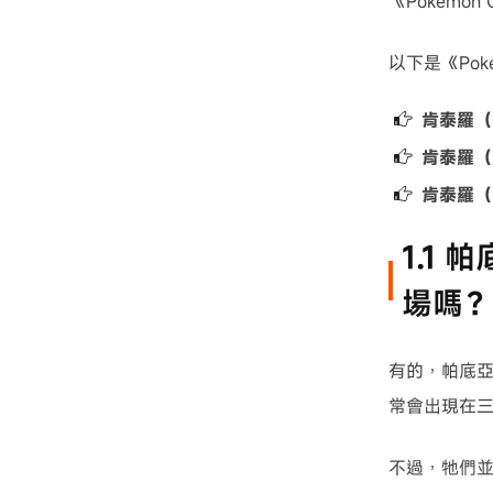
《Pokém
以下是《Pok
肯泰羅（
肯泰羅（
肯泰羅（
1.1
場嗎
有的，帕底亞
常會出現在
不過，牠們