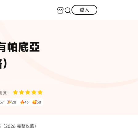
登入
客服（24小時內回復）
實用技巧
所有帕底亞
·三星手機螢幕黑屏
AI 資訊
定位修改
·iOS 版本太舊無法更新
略）
iOS 27 最新資訊
iPhone 解鎖
·LINE對話紀錄復原
·WhatsApp刪除對話復原
WhatsApp 資訊
LINE 資料救援
用度：
查看全部
37
28
43
58
數位教學
（2026 完整攻略）