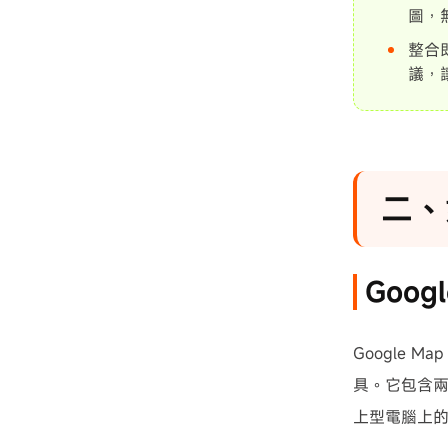
圖，無
整合
議，
二、
Goo
Google
具。它包含
上型電腦上的 