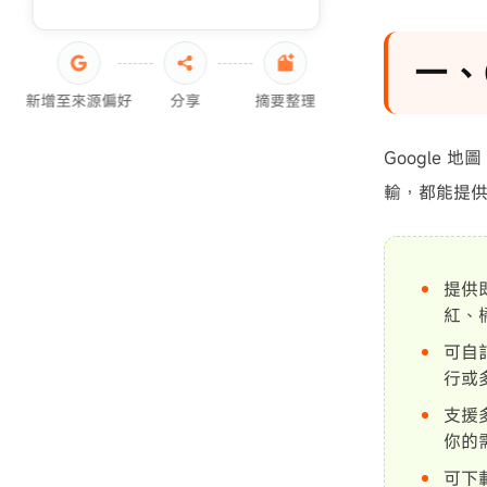
一、
新增至來源偏好
分享
摘要整理
Google 
輸，都能提供
提供
紅、
可自
行或
支援
你的
可下