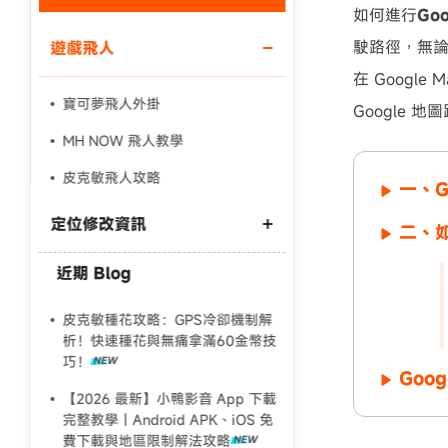
如何進行
Go
駛路徑，無論
遊戲飛人
在 Googl
寶可夢飛人外掛
Google 
MH NOW 飛人教學
皮克敏飛人攻略
一、G
定位修改資訊
二、如
近期 Blog
Android 更改定位3 種方法
【Fake GPS 完整教學】一秒更改虛
皮克敏種花攻略：GPS冷卻機制解
擬定位
析！快速種花與無痛拿滿60金幣技
巧！
2024最強寶可夢虛擬定位工具推薦
Goo
【2026 最新】小鴨影音 App 下載
完整教學｜Android APK、iOS 免
費下載與地區限制解法攻略