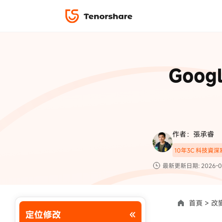
iPhone 解鎖與修復
下載中心
資料救援與
ReiBoot 
修復＆恢復
ReiBoot -
Goo
4DDiG W
PDF＆AI
4DDiG M
·iOS 27 降級 iOS 26 教學
·iPhone 照片備
·iPad 強制重置回復原廠
·電腦傳影片到 iPho
📍 iAnyGo 定位神器
資料轉移
·Apple ID 驗證一直出現
·iPhone 永久刪
復原
限時 5 折優惠，
立即
手機解鎖
作者：張承睿
實用工具
影片教學
10年3C 科技資
TS-save-50
複製折扣碼
為您提供最豐富的教學影片
最新更新日期: 2026-0
前往搶購
首頁 >
改變
定位修改
使用說明：以上折扣碼僅用於 iAnyGo 終身方案,加購後即