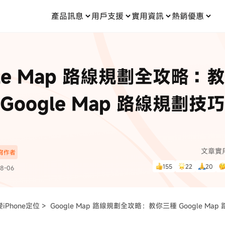
產品訊息
用戶支援
實用資訊
熱銷優惠
每月優惠
買一送一
零元购
傳輸
- iOS 系統修復
關於我們
定位修改
UltData iPhone 資料救援
支援中心
資訊分類
聯絡
iOS 27
iOS 27
 Android 系統修復
UltData Android 資料救援
gle Map 路線規劃全攻略：
in 資料救援
UltData LINE 數據恢復
ac 資料救援
UltData WhatsApp 數據恢復
人像修圖
份到外接硬碟
·Pokemo GO Plus 無法配對
新版本
Google Map 路線規劃技巧
ne
·大家報寶貝
資料救援
，
暢遊全球！
除的照片如何
·寶可夢自動抓寶
數據傳輸
入手！
文章實
深寫作者
資訊中心
查看影片
155
22
20
8-06
為您提供最實用的
iPhone定位 >
Google Map 路線規劃全攻略：教你三種 Google Ma
可使用！