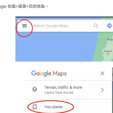
ogle 地圖
>選單>您的地點。