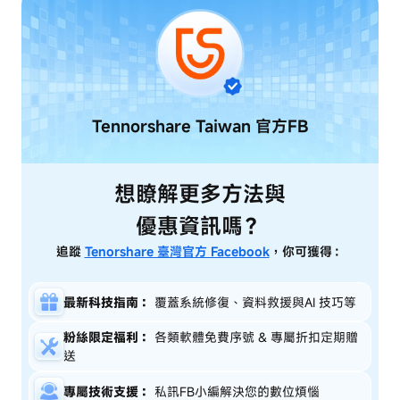
Tennorshare Taiwan
官方FB
想瞭解更多方法與
優惠資訊嗎？
追蹤
Tenorshare 臺灣官方 Facebook
，你可獲得：
最新科技指南：
覆蓋系統修復、資料救援與AI 技巧等
粉絲限定福利：
各類軟體免費序號 & 專屬折扣定期贈
送
專屬技術支援：
私訊FB小編解決您的數位煩惱