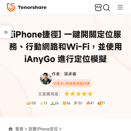
[iPhone捷徑] 一鍵開關定位服
務、行動網路和Wi-Fi，並使用
iAnyGo 進行定位模擬
作者：張承睿
10年3C 科技資深寫作者
文章實用度：
138
13
26
36
30
47
77
首頁 >
改變iPhone定位 >