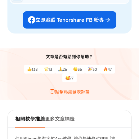
立即追蹤 Tenorshare FB 粉專
文章是否有給到你幫助？
138
13
26
36
30
47
77
點擊此處發表評論
相關教學推薦
更多文章標籤
使用iPhone偽裝定位App教學, 讓你快速修改GPS [實