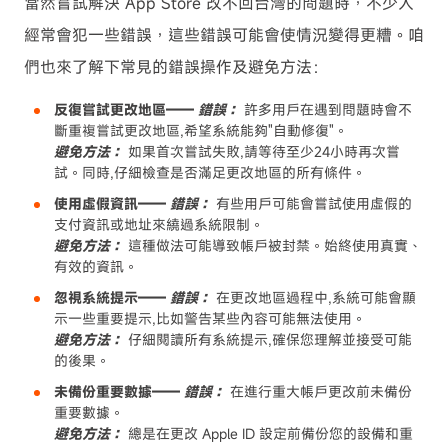
當然嘗試解決 App Store 改不回台灣的問題時，不少人
經常會犯一些錯誤，這些錯誤可能會使情況變得更糟。咱
們也來了解下常見的錯誤操作及避免方法：
反復嘗試更改地區——
錯誤：
許多用戶在遇到問題時會不
斷重複嘗試更改地區,希望系統能夠"自動修復"。
避免方法：
如果首次嘗試失敗,請等待至少24小時再次嘗
試。同時,仔細檢查是否滿足更改地區的所有條件。
使用虛假資訊——
錯誤：
有些用戶可能會嘗試使用虛假的
支付資訊或地址來繞過系統限制。
避免方法：
這種做法可能導致帳戶被封禁。始終使用真實、
有效的資訊。
忽視系統提示——
錯誤：
在更改地區過程中,系統可能會顯
示一些重要提示,比如警告某些內容可能無法使用。
避免方法：
仔細閱讀所有系統提示,確保您理解並接受可能
的後果。
未備份重要數據——
錯誤：
在進行重大帳戶更改前未備份
重要數據。
避免方法：
總是在更改 Apple ID 設定前備份您的設備和重