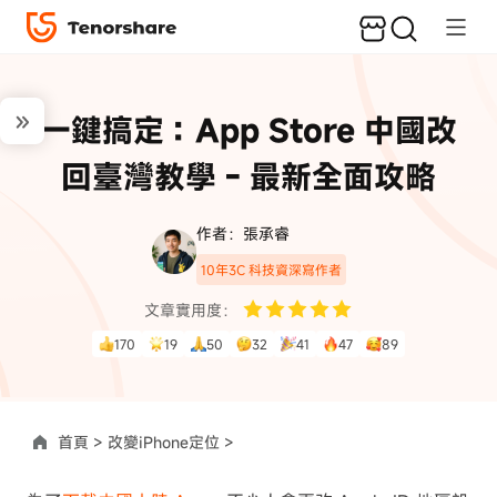
一鍵搞定：App Store 中國改
回臺灣教學 - 最新全面攻略
作者：張承睿
10年3C 科技資深寫作者
文章實用度：
170
19
50
32
41
47
89
首頁 >
改變iPhone定位 >