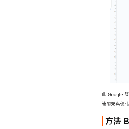
此 Googl
速補充與優
方法 B