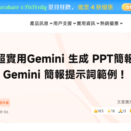
產品訊息
用戶支援
實用資訊
熱銷優惠
每月優惠
買一送一
零元购
傳輸
- iOS 系統修復
關於我們
定位修改
UltData iPhone 資料救援
支援中心
資訊分類
聯絡
iOS 27
iOS 27
 Android 系統修復
UltData Android 資料救援
 超實用Gemini 生成 PPT
in 資料救援
UltData LINE 數據恢復
ac 資料救援
UltData WhatsApp 數據恢復
人像修圖
份到外接硬碟
·Pokemo GO Plus 無法配對
新版本
Gemini 簡報提示詞範例！
ne
·大家報寶貝
資料救援
，
暢遊全球！
除的照片如何
·寶可夢自動抓寶
數據傳輸
入手！
文章實
深寫作者
資訊中心
查看影片
183
18
13
8-06
為您提供最實用的