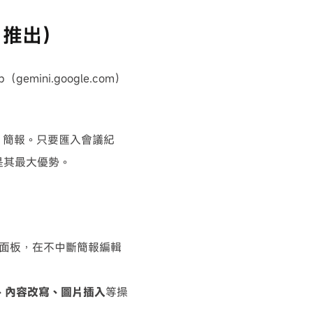
 月推出）
emini.google.com）
le 簡報。只要匯入會議紀
是其最大優勢。
側邊面板，在不中斷簡報編輯
、內容改寫、圖片插入
等操