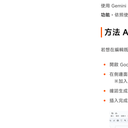
使用 Gemin
功能
。依照
方法 
若想在編輯既有
開啟 Go
在側邊面
※加入
確認生成
插入完成