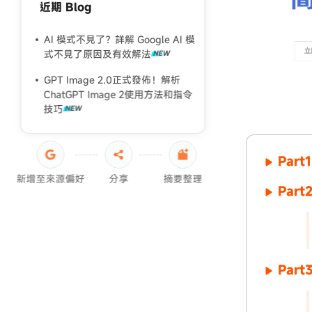
近期 Blog
2026 男生髮型推薦完整指南
你還在用濾鏡？一起來真人般質感
AI 模式不見了？詳解 Google AI 模
的照片精修，拍完就想分享！
式不見了原因及有效解法
GPT Image 2.0正式發佈！解析
ChatGPT Image 2使用方法和指令
技巧
Par
新增至來源偏好
分享
摘要整理
Part
Par