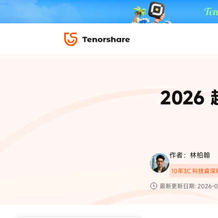
iPhone 解鎖與修復
下載中心
資料救援與
ReiBoot 
修復＆恢復
ReiBoot -
2026
4DDiG W
PDF＆AI
4DDiG M
·iOS 27 降級 iOS 26 教學
·iPhone 照片備
·iPad 強制重置回復原廠
·電腦傳影片到 iPho
📍 iAnyGo 定位神器
資料轉移
·Apple ID 驗證一直出現
·iPhone 永久刪
復原
限時 5 折優惠，
立即
手機解鎖
作者：林柏翰
實用工具
影片教學
10年3C 科技資
TS-save-50
複製折扣碼
為您提供最豐富的教學影片
最新更新日期: 2026-0
前往搶購