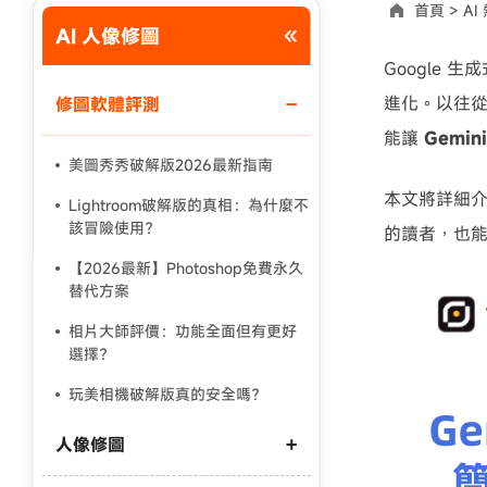
首頁 >
AI
AI 人像修圖
使用說明：以上折扣碼僅用於 iAnyGo 終身方案,加購後即
Google 生
進化。以往從
修圖軟體評測
能讓
Gemin
美圖秀秀破解版2026最新指南
本文將詳細
Lightroom破解版的真相：為什麼不
該冒險使用？
的讀者，也
【2026最新】Photoshop免費永久
替代方案
相片大師評價：功能全面但有更好
選擇？
玩美相機破解版真的安全嗎？
人像修圖