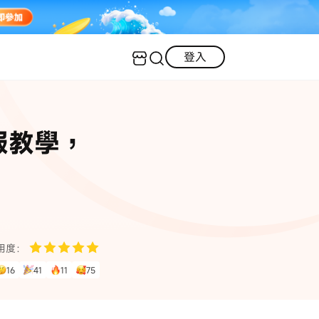
登入
客服（24小時內回復）
實用技巧
簡報教學，
·三星手機螢幕黑屏
AI 資訊
定位修改
·iOS 版本太舊無法更新
iOS 27 最新資訊
iPhone 解鎖
·LINE對話紀錄復原
·WhatsApp刪除對話復原
WhatsApp 資訊
LINE 資料救援
用度：
查看全部
16
41
11
75
數位教學