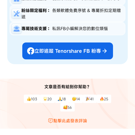
粉絲限定福利：
各類軟體免費序號 & 專屬折扣定期贈
送
專屬技術支援：
私訊FB小編解決您的數位煩惱
立即追蹤 Tenorshare FB 粉專
文章是否有給到你幫助？
103
20
18
14
41
25
56
點擊此處發表評論