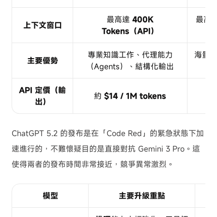
最高達
400K
最高
上下文窗口
Tokens（API）
專業知識工作、代理能力
海量
主要優勢
（Agents）、結構化輸出
API 定價（輸
約
$14 / 1M tokens
出）
ChatGPT 5.2 的發布是在「Code Red」的緊急狀態下加
速進行的，不難懷疑目的是直接對抗 Gemini 3 Pro。這
使得兩者的發布時間非常接近，競爭異常激烈。
模型
主要升級重點