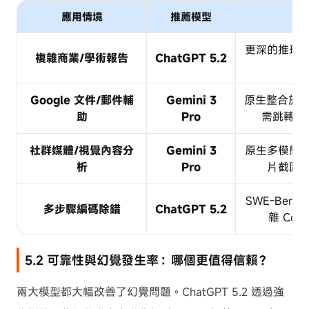
應用情境
推薦模型
更深的推理
複雜商業/學術報告
ChatGPT 5.2
的
Google 文件/郵件輔
Gemini 3
原生整合於 Go
助
Pro
需跳轉即
社群媒體/視覺內容分
Gemini 3
原生多模態
析
Pro
片截圖
SWE-Ben
多步驟編碼除錯
ChatGPT 5.2
雜 Cod
5.2 可靠性與幻覺發生率：哪個更值得信賴？
兩大模型都大幅改善了幻覺問題。ChatGPT 5.2 透過強