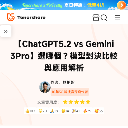
【ChatGPT5.2 vs Gemini
3Pro】選哪個？模型對決比較
與應用解析
作者：林柏翰
10年3C 科技資深寫作者
文章實用度：
103
20
18
14
41
25
56