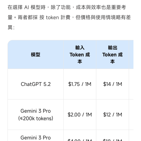
在選擇 AI 模型時，除了功能，成本與效率也是重要考
量。兩者都採 按 token 計費，但價格與使用情境略有差
異：
輸入
輸出
模型
Token 成
Token 成
本
本
複
ChatGPT 5.2
$1.75 / 1M
$14 / 1M
邏
中
Gemini 3 Pro
$2.00 / 1M
$12 / 1M
多
(≤200k tokens)
Gemini 3 Pro
超