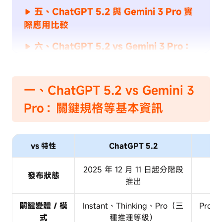
五、ChatGPT 5.2 與 Gemini 3 Pro 實
際應用比較
六、ChatGPT 5.2 vs Gemini 3 Pro：
經濟考量：成本、效率與代幣化策略
額外技巧：精準 AI 修圖的選擇
一、ChatGPT 5.2 vs Gemini 3
結語：ChatGPT 5.2 Gemini 3 Pro 選
Pro：關鍵規格等基本資訊
哪個？
展示更多
vs 特性
ChatGPT 5.2
2025 年 12 月 11 日起分階段
發布狀態
20
推出
關鍵變體 / 模
Instant、Thinking、Pro（三
Pro、
式
種推理等級）