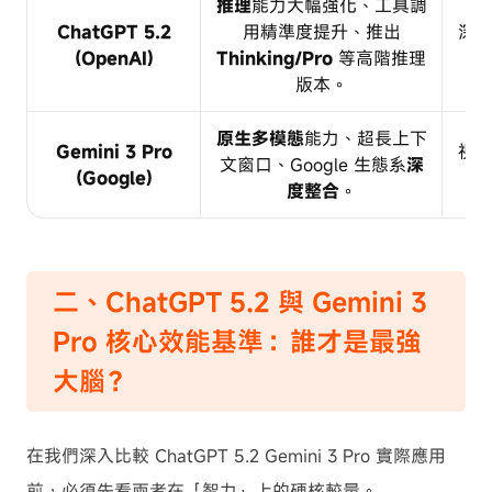
推理
能力大幅強化、工具調
ChatGPT 5.2
用精準度提升、推出
深
(OpenAI)
Thinking/Pro
等高階推理
版本。
原生多模態
能力、超長上下
Gemini 3 Pro
視
文窗口、Google 生態系
深
(Google)
度整合
。
二、ChatGPT 5.2 與 Gemini 3
Pro 核心效能基準：誰才是最強
大腦？
在我們深入比較 ChatGPT 5.2 Gemini 3 Pro 實際應用
前，必須先看兩者在「智力」上的硬核較量。