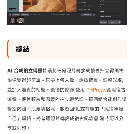
總結
AI 合成拍立得照片
讓將任何照片轉換成懷舊拍立得風格
影像變得超簡單。只要上傳人像、選擇背景、調整光線,
並加入逼真的相框。最後的修飾,使用
PixPretty
套用復古
濾鏡、底片顆粒和溫暖的拍立得色調。這個組合能創作溫
馨室內照、浪漫情侶照、旅遊回憶,或有趣的「擁抱年輕
自己」編輯 - 將普通照片轉變成復古紀念品,隨時可以分
享或列印。