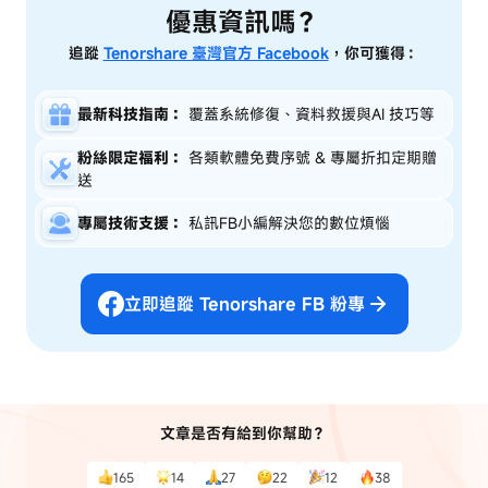
優惠資訊嗎？
追蹤
Tenorshare 臺灣官方 Facebook
，你可獲得：
最新科技指南：
覆蓋系統修復、資料救援與AI 技巧等
粉絲限定福利：
各類軟體免費序號 & 專屬折扣定期贈
送
專屬技術支援：
私訊FB小編解決您的數位煩惱
立即追蹤 Tenorshare FB 粉專
文章是否有給到你幫助？
165
14
27
22
12
38