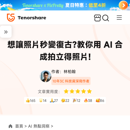
想讓照片秒變復古?教你用 AI 合
成拍立得照片!
作者：林柏翰
10年3C 科技資深寫作者
文章實用度：
165
14
27
22
12
38
86
首頁 >
AI 熱點洞察 >