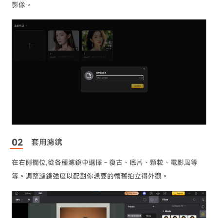
影像。
套用濾鏡
在右側欄位,從各種濾鏡中選擇 - 復古、底片、顆粒、電影風等
等。調整濾鏡強度以配對你想要的懷舊拍立得外觀。