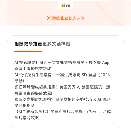
86
點擊此處發表評論
相關教學推薦
更多文章標籤
AI 換衣服是什麼？一次看懂穿搭模擬器、換衣服 App
與線上虛擬試穿功能
AI 公仔免費生成指南：一鍵生成專屬 3D 模型（2026
最新）
想把照片變成超美插畫？美圖秀秀 AI 繪圖這樣玩，還
有更厲害的秘密武器!
跟聖誕樹拍照怎麼拍？聖誕樹拍照姿勢技巧 & AI 聖誕
樹自拍指令
【AI合成兩張照片】免費AI照片合成線上/Gemini 合成
照片指令攻略