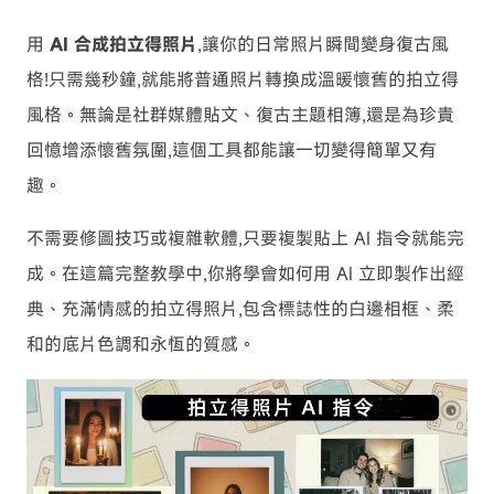
用
AI 合成拍立得照片
,讓你的日常照片瞬間變身復古風
格!只需幾秒鐘,就能將普通照片轉換成溫暖懷舊的拍立得
風格。無論是社群媒體貼文、復古主題相簿,還是為珍貴
回憶增添懷舊氛圍,這個工具都能讓一切變得簡單又有
趣。
不需要修圖技巧或複雜軟體,只要複製貼上 AI 指令就能完
成。在這篇完整教學中,你將學會如何用 AI 立即製作出經
典、充滿情感的拍立得照片,包含標誌性的白邊相框、柔
和的底片色調和永恆的質感。