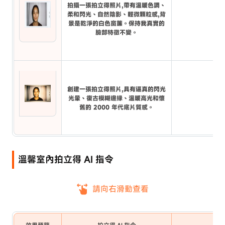
拍攝一張拍立得照片,帶有溫暖色調、
柔和閃光、自然陰影、輕微顆粒感,背
景是乾淨的白色窗簾。保持我真實的
臉部特徵不變。
創建一張拍立得照片,具有逼真的閃光
光暈、復古模糊邊緣、溫暖高光和懷
舊的 2000 年代底片質感。
溫馨室內拍立得 AI 指令
請向右滑動查看
效果預覽
拍立得 AI 指令