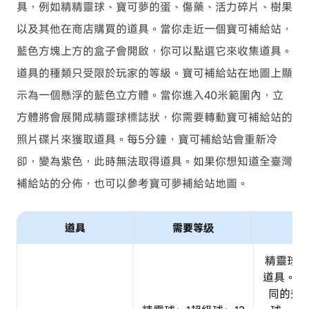
具，例如精精靈球、寶可夢的蛋、傷藥、活力碎片、樹果
以及其他在商店購買的道具。當你走近一個寶可補給站，
藍色方塊上方的盒子會開啟，你可以點選它來收集道具。
道具的種類只受限於玩家的等級。寶可補給站在地圖上顯
示為一個懸浮的藍色立方體。當你進入40米範圍內，立
方體將會展開成精靈球標誌狀，你需要轉動寶可補給站的
照片碟片來獲取道具。每5分鐘，寶可補給站會重新冷
卻，變為紫色，此時無法取得道具。如果你想知道全臺灣
補給站的分佈，也可以參考寶可夢補給站地圖。
道具
需要等级
精靈球是
道具。 
同的效