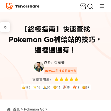
【終極指南】快速查找
Pokemon Go補給站的技巧，
這裡通通有！
作者：張承睿
10年3C 科技資深寫作者
文章實用度：
196
46
50
43
18
12
87
首頁 >
Pokemon Go >