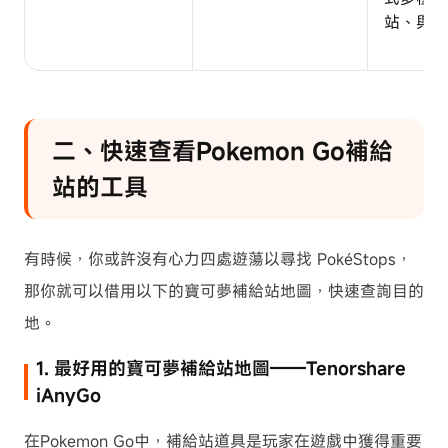
站、與其
二、快速查看Pokemon Go補給
站的工具
有時候，你或許沒有心力四處遊蕩以尋找 PokéStops，
那你就可以借用以下的寶可夢補給站地圖，快速查詢目的
地。
1. 最好用的寶可夢補給站地圖——Tenorshare
iAnyGo
在Pokemon Go中，補給站道具是玩家在遊戲中獲得重要