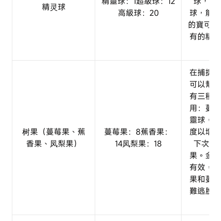
精靈球：1超級球：12
球，如
精灵球
高級球：20
球，能更
的寶可夢
有的精靈
在捕捉野
可以幫助
有三種不
用：蔓莓
靈球，蕉
树果（蔓莓果、蕉
蔓莓果：8蕉香果：
度以增加
香果、凤梨果）
14凤梨果：18
下次捕
果。金色
有效，而
果和蔓莓
難逃脫精