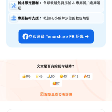
粉絲限定福利：
各類軟體免費序號 & 專屬折扣定期贈
送
專屬技術支援：
私訊FB小編解決您的數位煩惱
立即追蹤 Tenorshare FB 粉專
文章是否有給到你幫助？
196
46
50
43
18
12
87
點擊此處發表評論