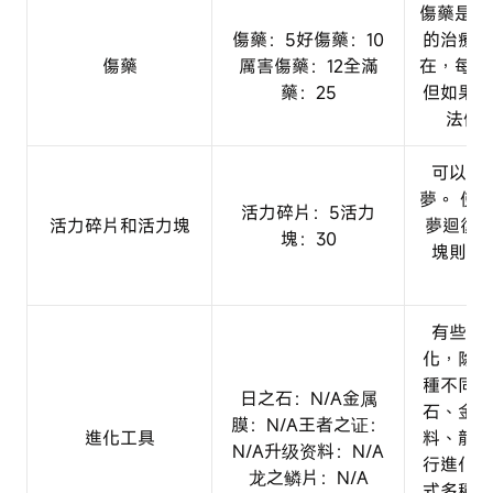
傷藥是一
傷藥：5好傷藥：10
的治療物
傷藥
厲害傷藥：12全滿
在，每種
藥：25
但如果寶
法使
可以復
夢。 使
活力碎片：5活力
活力碎片和活力塊
夢迴復一
塊：30
塊則能
有些寶
化，除了
種不同型
日之石：N/A金属
石、金屬
膜：N/A王者之证：
進化工具
料、龍之
N/A升级资料：N/A
行進化。
龙之鳞片：N/A
式多種多