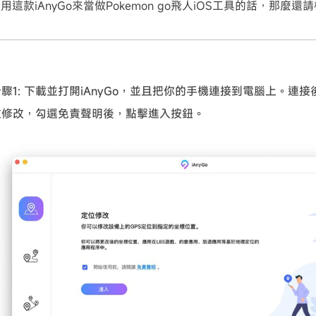
這款iAnyGo來當做Pokemon go飛人iOS工具的話，那麼
步驟1: 下載並打開iAnyGo，並且把你的手機連接到電腦上。連
位修改，勾選免責聲明後，點擊進入按鈕。