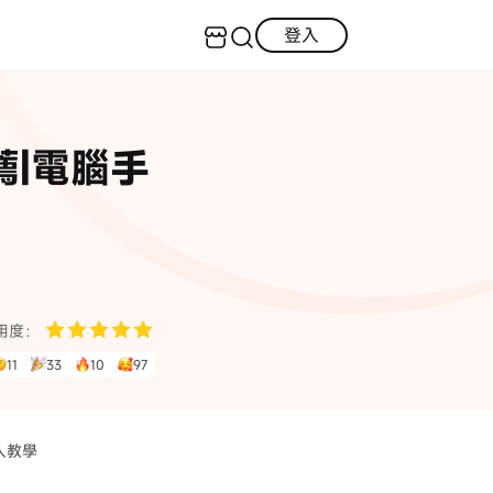
登入
客服（24小時內回復）
實用技巧
推薦|電腦手
·三星手機螢幕黑屏
AI 資訊
定位修改
·iOS 版本太舊無法更新
iOS 27 最新資訊
iPhone 解鎖
·LINE對話紀錄復原
·WhatsApp刪除對話復原
WhatsApp 資訊
LINE 資料救援
用度：
查看全部
11
33
10
97
數位教學
飛人教學