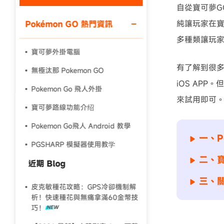
自從寶可夢G
純讓玩家在寶
Pokémon GO 熱門資訊
多種類讓玩
寶可夢外掛電腦
有了解到很多玩
無極汰那 Pokemon GO
iOS AP
Pokemon Go 飛人外掛
來試用即可。
寶可夢路線功能介绍
Pokemon Go飛人 Android 教學
一、Po
PGSHARP 模擬器使用教学
二、
近期 Blog
三、
皮克敏種花攻略：GPS冷卻機制解
析！快速種花與無痛拿滿60金幣技
巧！