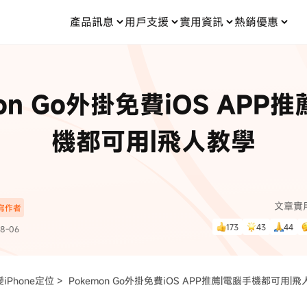
產品訊息
用戶支援
實用資訊
熱銷優惠
每月優惠
買一送一
零元购
傳輸
- iOS 系統修復
關於我們
定位修改
UltData iPhone 資料救援
支援中心
資訊分類
聯絡
iOS 27
iOS 27
 Android 系統修復
UltData Android 資料救援
on Go外掛免費iOS APP
in 資料救援
UltData LINE 數據恢復
ac 資料救援
UltData WhatsApp 數據恢復
人像修圖
份到外接硬碟
·Pokemo GO Plus 無法配對
新版本
機都可用|飛人教學
ne
·大家報寶貝
資料救援
，
暢遊全球！
除的照片如何
·寶可夢自動抓寶
數據傳輸
入手！
文章實
深寫作者
資訊中心
查看影片
173
43
44
8-06
為您提供最實用的
iPhone定位 >
Pokemon Go外掛免費iOS APP推薦|電腦手機都可用|
可使用！