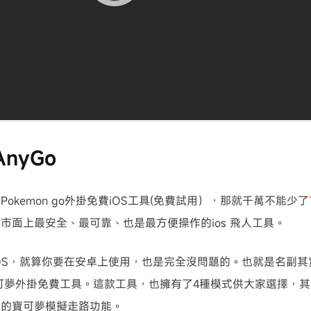
iAnyGo
okemon go外掛免費iOS工具(免費試用），那就千萬不能少了
市面上最安全、最可靠、也是最方便操作的ios 飛人工具。
OS，就算你要在安卓上使用，也是完全沒問題的。也就是名副其實的i
可夢外掛免費工具。這款工具，也擁有了4種模式供大家選擇，
階的寶可夢模擬走路功能。