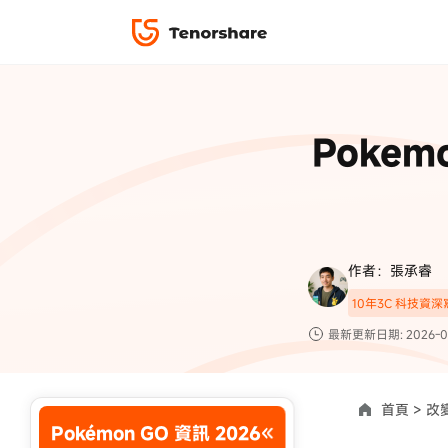
iPhone 解鎖與修復
下載中心
資料救援與
ReiBoot 
修復＆恢復
ReiBoot -
Pokem
4DDiG W
PDF＆AI
4DDiG M
·iOS 27 降級 iOS 26 教學
·iPhone 照片備
·iPad 強制重置回復原廠
·電腦傳影片到 iPho
📍 iAnyGo 定位神器
資料轉移
·Apple ID 驗證一直出現
·iPhone 永久刪
復原
限時 5 折優惠，
立即
手機解鎖
作者：張承睿
實用工具
影片教學
10年3C 科技資
TS-save-50
複製折扣碼
為您提供最豐富的教學影片
最新更新日期: 2026-0
前往搶購
首頁 >
改變
Pokémon GO 資訊 2026
使用說明：以上折扣碼僅用於 iAnyGo 終身方案,加購後即