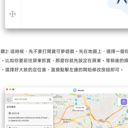
步驟2: 這時候，先不要打開寶可夢遊戲。先在地圖上，選擇一個
位。比如你要前往屏東抓寶，那麼你就先設定在屏東。等稍後的
路。選擇好大致的定位後，直接點擊左邊的開始修改按鈕即可。