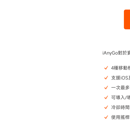
iAnyGo對
4種移動
支援iOS
一次最多
可導入/
冷卻時間
使用搖桿