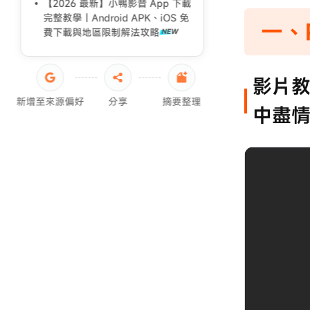
【2026 最新】小鴨影音 App 下載
完整教學｜Android APK、iOS 免
一、P
費下載與地區限制解法攻略
影片教
新增至來源偏好
分享
摘要整理
中盡