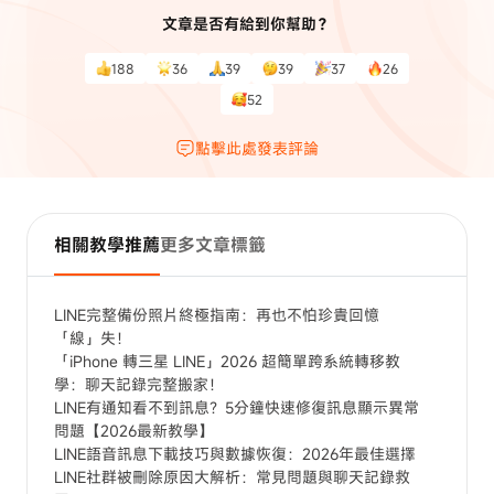
文章是否有給到你幫助？
188
36
39
39
37
26
52
點擊此處發表評論
相關教學推薦
更多文章標籤
LINE完整備份照片終極指南：再也不怕珍貴回憶
「線」失！
「iPhone 轉三星 LINE」2026 超簡單跨系統轉移教
學：聊天記錄完整搬家！
LINE有通知看不到訊息？5分鐘快速修復訊息顯示異常
問題【2026最新教學】
LINE語音訊息下載技巧與數據恢復：2026年最佳選擇
LINE社群被刪除原因大解析：常見問題與聊天記錄救