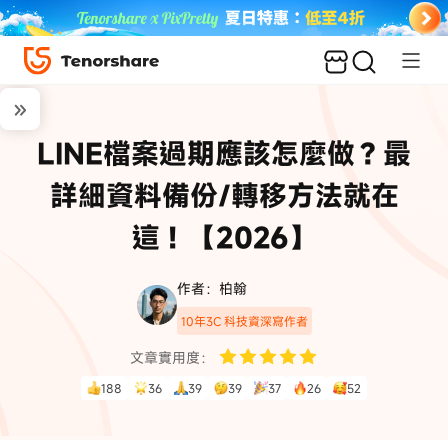
LINE檔案過期應該怎麼做？最
詳細資料備份/轉移方法就在
這！【2026】
作者：柏翰
10年3C 科技資深寫作者
文章實用度：
188
36
39
39
37
26
52