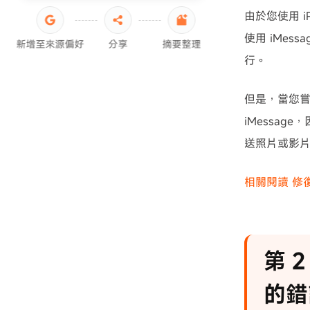
由於您使用 i
使用 iMes
新增至來源偏好
分享
摘要整理
行。
但是，當您嘗
iMessa
送照片或影
相關閱讀 修復
第 
的錯