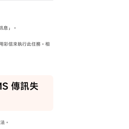
訊息」。
使用彩信來執行此任務。相
MS 傳訊失
方法。