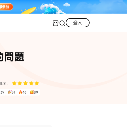
登入
客服（24小時內回復）
實用技巧
敗的問題
·三星手機螢幕黑屏
AI 資訊
定位修改
·iOS 版本太舊無法更新
iOS 27 最新資訊
iPhone 解鎖
·LINE對話紀錄復原
·WhatsApp刪除對話復原
WhatsApp 資訊
LINE 資料救援
用度：
39
31
46
89
查看全部
數位教學