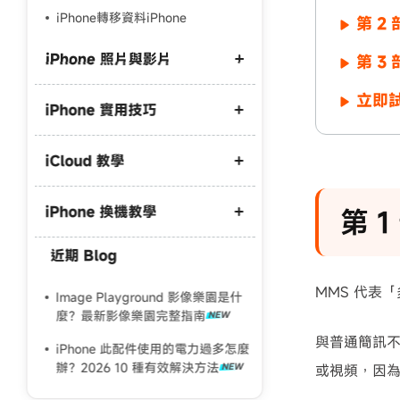
iPhone轉移資料iPhone
第 
iPhone 照片與影片
第 3
立即試
iPhone 實用技巧
iPhone 照片備份到外接硬碟
iPhone 照片備份到電腦
iCloud 教學
iPhone 開發者模式不見了
iPhone照片傳到電腦win10
iPhone 驗機
iPhone 照片 HEIC 轉 JPG
iPhone 換機教學
iCloud 空間不足
第 
iPhone螢幕鏡像輸出找不到
iPhone 影片 M4A 轉 MP3
iCloud 滿了怎麼刪
近期 Blog
iCareFone 破解版
iPhone 資料轉移
iPhone 藍芽傳照片到電腦
iCloud取消訂閱照片會不見嗎
MMS 代表
iCareFone 評測
舊 iPhone 轉新 iPhone
Image Playground 影像樂園是什
iPhone 原況照片傳到電腦
麼？最新影像樂園完整指南
iPhone轉移舊手機資料還在嗎？
與普通簡訊
iPhone 此配件使用的電力過多怎麼
iPhone轉移失敗原因
辦？2026 10 種有效解決方法
或視頻，因
iPad 資料轉移