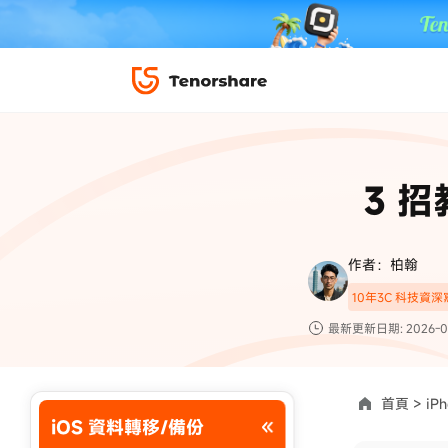
iPhone 解鎖與修復
下載中心
資料救援與
ReiBoot 
修復＆恢復
ReiBoot -
3 招
4DDiG W
PDF＆AI
4DDiG M
·iOS 27 降級 iOS 26 教學
·iPhone 照片備
·iPad 強制重置回復原廠
·電腦傳影片到 iPho
📍 iAnyGo 定位神器
資料轉移
·Apple ID 驗證一直出現
·iPhone 永久刪
作者：柏翰
復原
10年3C 科技資
限時 5 折優惠，
立即
手機解鎖
最新更新日期: 2026-0
實用工具
影片教學
TS-save-50
複製折扣碼
為您提供最豐富的教學影片
首頁 >
iPh
iOS 資料轉移/備份
前往搶購