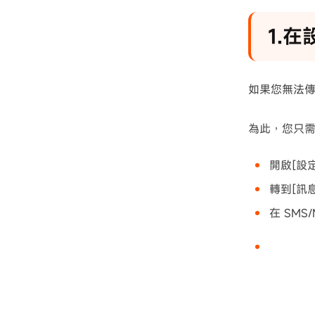
1.在
如果您無法
為此，您只
開啟[設
轉到[訊
在 SM