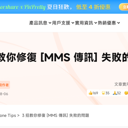
產品訊息
用戶支援
實用資訊
熱銷優惠
每月優惠
買一送一
零元购
傳輸
- iOS 系統修復
關於我們
定位修改
UltData iPhone 資料救援
支援中心
資訊分類
聯絡
iOS 27
iOS 27
 Android 系統修復
UltData Android 資料救援
教你修復 [MMS 傳訊] 失
in 資料救援
UltData LINE 數據恢復
ac 資料救援
UltData WhatsApp 數據恢復
人像修圖
份到外接硬碟
·Pokemo GO Plus 無法配對
新版本
ne
·大家報寶貝
資料救援
，
暢遊全球！
除的照片如何
·寶可夢自動抓寶
數據傳輸
文章實
深寫作者
入手！
169
35
32
8-06
資訊中心
查看影片
為您提供最實用的
one Tips >
3 招教你修復 [MMS 傳訊] 失敗的問題