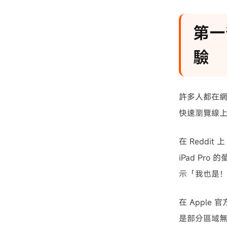
第一
驗
許多人都在網
快速瀏覽線上
在 Reddi
iPad P
示「我也是！」
在 Apple
是部分區域無法