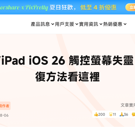
產品訊息
用戶支援
實用資訊
熱銷優惠
每月優惠
買一送一
零元购
傳輸
- iOS 系統修復
關於我們
定位修改
UltData iPhone 資料救援
支援中心
資訊分類
聯絡
iOS 27
iOS 27
 Android 系統修復
UltData Android 資料救援
e/iPad iOS 26 觸控螢幕
in 資料救援
UltData LINE 數據恢復
ac 資料救援
UltData WhatsApp 數據恢復
人像修圖
份到外接硬碟
·Pokemo GO Plus 無法配對
新版本
復方法看這裡
ne
·大家報寶貝
資料救援
，
暢遊全球！
除的照片如何
·寶可夢自動抓寶
數據傳輸
入手！
文章實
深寫作者
資訊中心
查看影片
200
11
36
8-06
為您提供最實用的