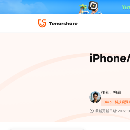
iPhone 解鎖與修復
下載中心
資料救援與
ReiBoot 
修復＆恢復
ReiBoot -
iPhon
4DDiG W
PDF＆AI
4DDiG M
·iOS 27 降級 iOS 26 教學
·iPhone 照片備
·iPad 強制重置回復原廠
·電腦傳影片到 iPho
📍 iAnyGo 定位神器
資料轉移
·Apple ID 驗證一直出現
·iPhone 永久刪
復原
限時 5 折優惠，
立即
手機解鎖
作者：柏翰
實用工具
影片教學
10年3C 科技資
TS-save-50
複製折扣碼
為您提供最豐富的教學影片
最新更新日期: 2026-0
前往搶購