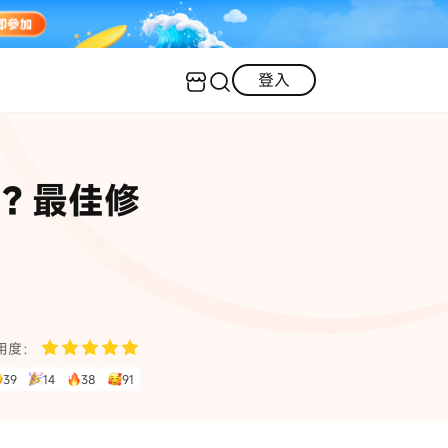
登入
客服（24小時內回復）
實用技巧
失靈？最佳修
·三星手機螢幕黑屏
AI 資訊
定位修改
·iOS 版本太舊無法更新
iOS 27 最新資訊
iPhone 解鎖
·LINE對話紀錄復原
·WhatsApp刪除對話復原
WhatsApp 資訊
LINE 資料救援
用度：
查看全部
39
14
38
91
數位教學