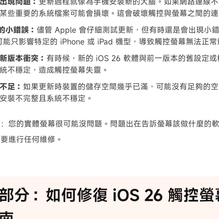
出現問題：
更新過程就像為手機安裝新的大腦。如果網路連線不
某些重要的系統檔案可能會損壞。這會破壞觸控與螢幕之間的連
6 的小錯誤：
儘管 Apple 會仔細測試更新，但有時還是會出現小
 可能只影響特定的 iPhone 或 iPad 機型，導致觸控螢幕無法正
新版本衝突：
有時候，新的 iOS 26 軟體與前一版本的舊設
統不穩定，造成觸控螢幕失靈。
不足：
如果更新時裝置的儲存空間幾乎已滿，可能沒有足夠的空
安裝不完整且系統不穩定。
單：您的實體螢幕很可能沒問題。問題出在告訴螢幕該做什麼的
需要進行任何維修。
部分：如何修復 iOS 26 觸控
南