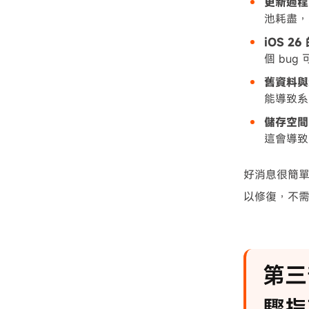
更新過程
池耗盡，
iOS 2
個 bug
舊資料與
能導致系
儲存空間
這會導致
好消息很簡
以修復，不
第三
驟指