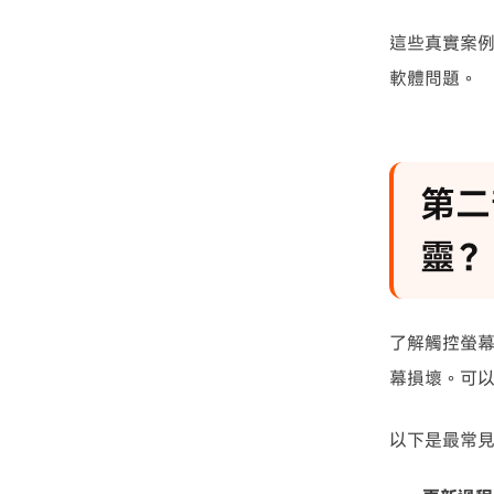
這些真實案
軟體問題。
第二
靈？
了解觸控螢
幕損壞。可
以下是最常