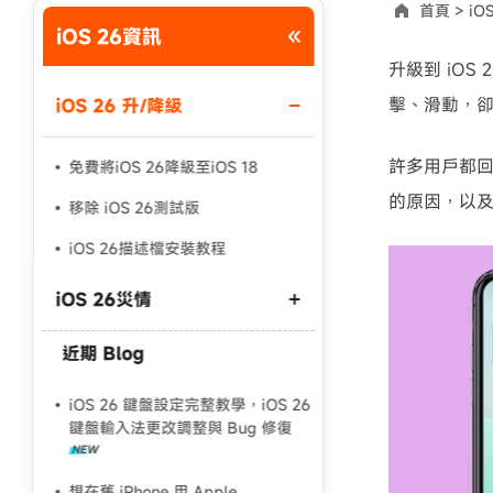
首頁 >
iO
iOS 26資訊
使用說明：以上折扣碼僅用於 iAnyGo 終身方案,加購後即
升級到 iOS
擊、滑動，
iOS 26 升/降級
許多用戶都
免費將iOS 26降級至iOS 18
的原因，以
移除 iOS 26測試版
iOS 26描述檔安裝教程
iOS 26災情
近期 Blog
安裝 iOS 26 時發生錯誤
iOS 26軟體更新失敗
iOS 26 鍵盤設定完整教學，iOS 26
鍵盤輸入法更改調整與 Bug 修復
iOS 26無法顯示
想在舊 iPhone 用 Apple