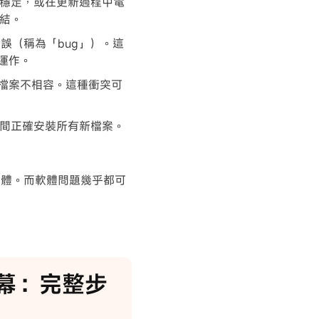
穩定，或在更新過程中電
結。
錯誤（稱為「bug」）。這
常運作。
定或檔案不相容。這種衝突可
間正確安裝所有新檔案。
軟體。而軟體問題幾乎都可
螢幕：完整步