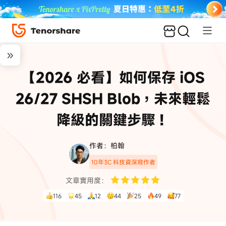
【2026 必看】如何保存 iOS
26/27 SHSH Blob，未來輕鬆
降級的關鍵步驟！
作者：柏翰
10年3C 科技資深寫作者
文章實用度：
116
45
12
44
25
49
77