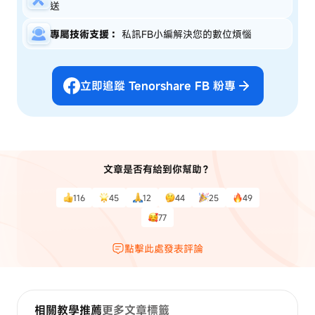
送
專屬技術支援：
私訊FB小編解決您的數位煩惱
立即追蹤 Tenorshare FB 粉專
文章是否有給到你幫助？
116
45
12
44
25
49
77
點擊此處發表評論
相關教學推薦
更多文章標籤