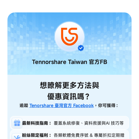
Tennorshare Taiwan
官方FB
想瞭解更多方法與
優惠資訊嗎？
追蹤
Tenorshare 臺灣官方 Facebook
，你可獲得：
最新科技指南：
覆蓋系統修復、資料救援與AI 技巧等
粉絲限定福利：
各類軟體免費序號 & 專屬折扣定期贈