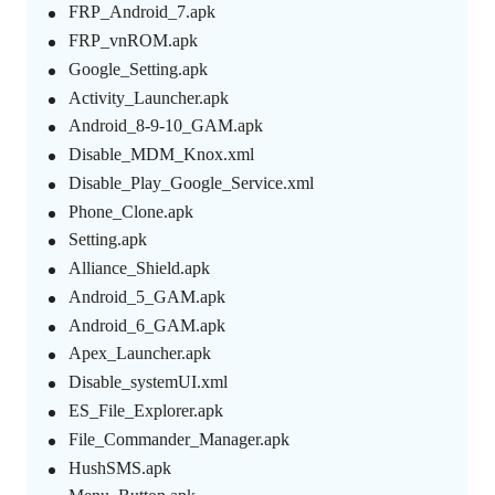
FRP_Android_7.apk
FRP_vnROM.apk
Google_Setting.apk
Activity_Launcher.apk
Android_8-9-10_GAM.apk
Disable_MDM_Knox.xml
Disable_Play_Google_Service.xml
Phone_Clone.apk
Setting.apk
Alliance_Shield.apk
Android_5_GAM.apk
Android_6_GAM.apk
Apex_Launcher.apk
Disable_systemUI.xml
ES_File_Explorer.apk
File_Commander_Manager.apk
HushSMS.apk