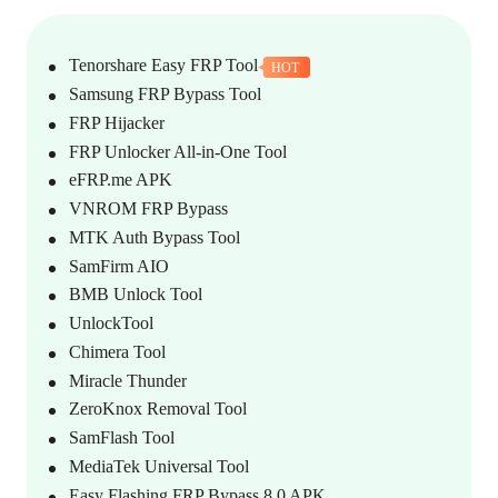
Tenorshare Easy FRP Tool
HOT
Samsung FRP Bypass Tool
FRP Hijacker
FRP Unlocker All-in-One Tool
eFRP.me APK
VNROM FRP Bypass
MTK Auth Bypass Tool
SamFirm AIO
BMB Unlock Tool
UnlockTool
Chimera Tool
Miracle Thunder
ZeroKnox Removal Tool
SamFlash Tool
MediaTek Universal Tool
Easy Flashing FRP Bypass 8.0 APK