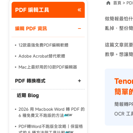
首頁 >
PD
PDF 編輯工具
使用說明：以上折扣碼僅用於 iAnyGo 終身方案,加購後即
做簡報最怕什
亂掉，整份
編輯 PDF 資訊
這篇文章就
12款最強免費PDF編輯軟體
教學。想讓
Adobe Acrobat替代軟體
Mac上最好用的10款PDF編輯器
Ten
PDF 轉換格式
簡單的
近期 Blog
PDF 轉 Word 保留格式
簡報轉PP
Word 轉 PDF 格式跑掉
2026 用 Macbook Word 轉 PDF 的
OCR 
6 種免費又不跑版的方法
PDF 簡體轉繁體終極指南
PDF轉Word不跑版全攻略｜保留格
式的 5 種方法與工具比較