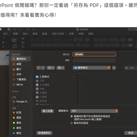
werPoint 做簡報嗎？那你一定看過「另存為 PDF」這個選項
不值得用？來看看實測心得！