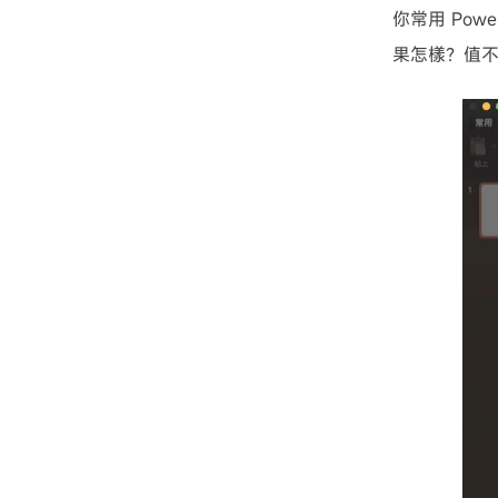
你常用 Po
果怎樣？值