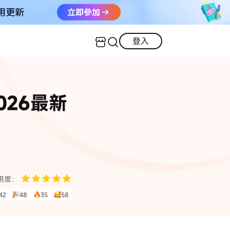
登入
客服（24小時內回復）
實用技巧
026最新
·三星手機螢幕黑屏
AI 資訊
定位修改
·iOS 版本太舊無法更新
iOS 27 最新資訊
iPhone 解鎖
·LINE對話紀錄復原
·WhatsApp刪除對話復原
WhatsApp 資訊
LINE 資料救援
用度：
查看全部
42
48
35
58
數位教學