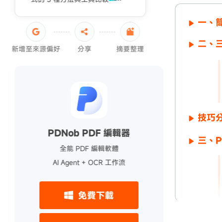
一、
二、
新增至來源偏好
分享
摘要整理
技巧
PDNob PDF 編輯器
三、P
全能 PDF 編輯軟體
AI Agent + OCR 工作流
免費下載
總結