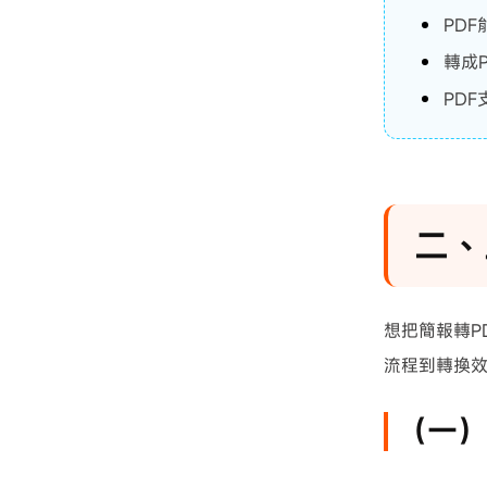
PD
轉成
PD
二、
想把簡報轉P
流程到轉換
（一）