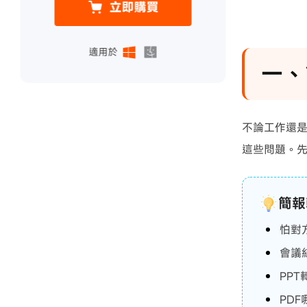
立即購買
適用於
一、
不論工作還是
這些問題。先
簡報
怕對
會議
PP
PD