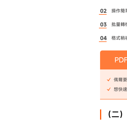
操作簡
批量轉
格式稍
PD
偶爾要
想快
（二）M