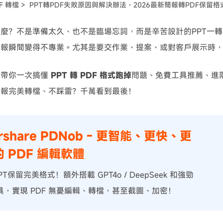
F 轉檔 >
PPT轉PDF失敗原因與解決辦法，2026最新簡報轉PDF保留格
可使用！
麼？不是準備太久、也不是臨場忘詞，而是辛苦設計的PPT一轉
簡報瞬間變得不專業。尤其是要交作業、提案、或對客戶展示時
要帶你一次搞懂
PPT 轉 PDF 格式跑掉
問題、免費工具推薦、進
簡報完美轉檔、不踩雷？千萬看到最後！
orshare PDNob - 更智能、更快、更
 PDF 編輯軟體
T保留完美格式！額外搭載 GPT4o / DeepSeek 和強勁
工具，實現 PDF 無憂編輯、轉檔，甚至截圖、加密！