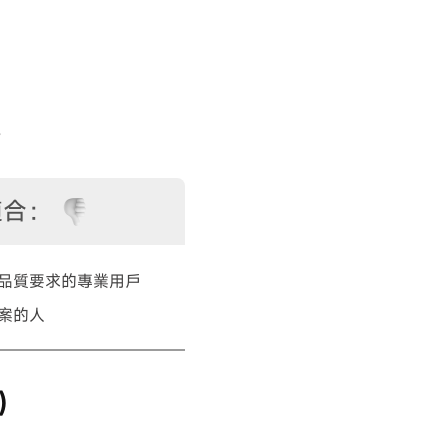
。
適合：
品質要求的專業用戶
案的人
檔）