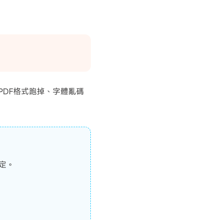
PDF格式跑掉、字體亂碼
搞定。