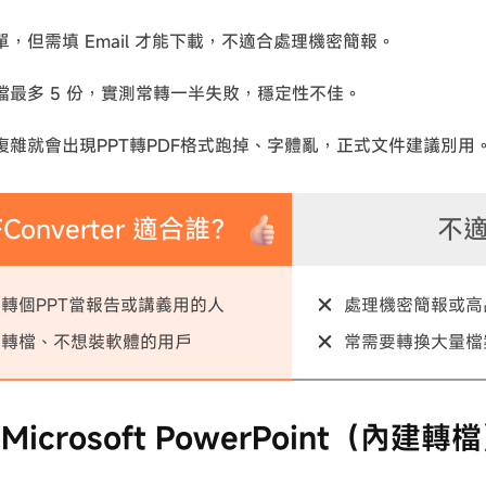
單，但需填 Email 才能下載，不適合處理機密簡報。
檔最多 5 份，實測常轉一半失敗，穩定性不佳。
複雜就會出現PPT轉PDF格式跑掉、字體亂，正式文件建議別用
FConverter 適合誰？
不
轉個PPT當報告或講義用的人
處理機密簡報或高
速轉檔、不想裝軟體的用戶
常需要轉換大量檔
icrosoft PowerPoint（內建轉