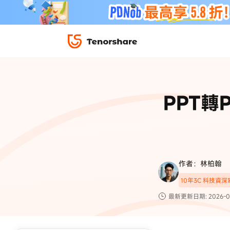
iPhone 解鎖與修復
下載中心
資料救援與
ReiBoot 
修復＆恢復
ReiBoot -
PPT轉
4DDiG W
PDF＆AI
4DDiG M
·iOS 27 降級 iOS 26 教學
·iPhone 照片備
·iPad 強制重置回復原廠
·電腦傳影片到 iPho
📍 iAnyGo 定位神器
資料轉移
·Apple ID 驗證一直出現
·iPhone 永久刪
復原
限時 5 折優惠，
立即
手機解鎖
作者：林柏翰
實用工具
影片教學
10年3C 科技資
TS-save-50
複製折扣碼
為您提供最豐富的教學影片
最新更新日期: 2026-0
前往搶購