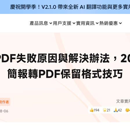
產品訊息
用戶支援
實用資訊
熱銷優惠
每月優惠
買一送一
零元购
傳輸
- iOS 系統修復
關於我們
定位修改
UltData iPhone 資料救援
支援中心
資訊分類
聯絡
iOS 27
iOS 27
 Android 系統修復
UltData Android 資料救援
PDF失敗原因與解決辦法，2
in 資料救援
UltData LINE 數據恢復
ac 資料救援
UltData WhatsApp 數據恢復
人像修圖
份到外接硬碟
·Pokemo GO Plus 無法配對
新版本
簡報轉PDF保留格式技巧
ne
·大家報寶貝
資料救援
，
暢遊全球！
除的照片如何
·寶可夢自動抓寶
數據傳輸
入手！
文章實
深寫作者
資訊中心
查看影片
194
21
42
8-06
為您提供最實用的