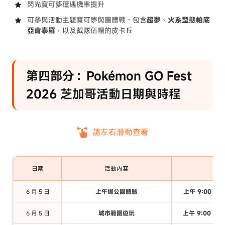
閃光寶可夢遭遇機率提升
可參與活動主題寶可夢與團體戰，包含
超夢
、
火系型態帕底
亞肯泰羅
，以及戴隊伍帽的皮卡丘
第四部分：Pokémon GO Fest
2026 芝加哥活動日期與時程
請左右滑動查看
日期
活動內容
6 月 5 日
上午場公園體驗
上午 9:00 – 
6 月 5 日
城市範圍遊玩
上午 9:00 – 