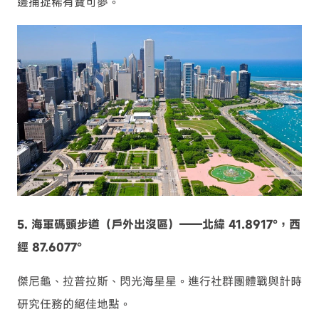
邊捕捉稀有寶可夢。
5. 海軍碼頭步道（戶外出沒區）——北緯 41.8917°，西
經 87.6077°
傑尼龜、拉普拉斯、閃光海星星。進行社群團體戰與計時
研究任務的絕佳地點。