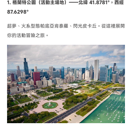
1. 格蘭特公園（活動主場地）——北緯 41.8781°，西經
87.6298°
超夢、火系型態帕底亞肯泰羅、閃光皮卡丘。從這裡展開
你的活動冒險之旅。