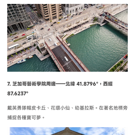
7. 芝加哥藝術學院周邊——北緯 41.8796°，西經
87.6237°
戴英勇隊帽皮卡丘、花環小仙、幼基拉斯。在著名地標旁
捕捉各種寶可夢。