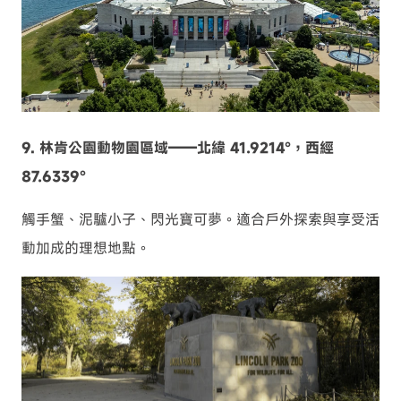
9. 林肯公園動物園區域——北緯 41.9214°，西經
87.6339°
觸手蟹、泥驢小子、閃光寶可夢。適合戶外探索與享受活
動加成的理想地點。