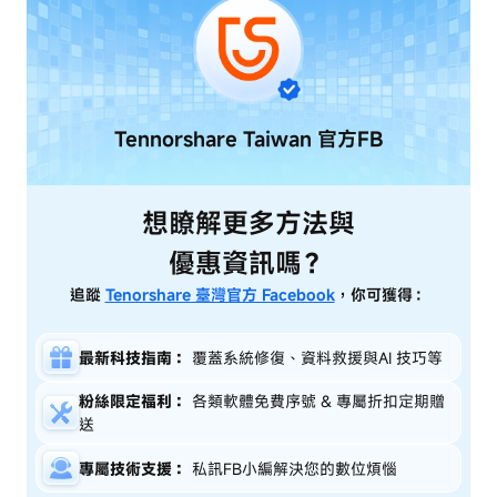
Tennorshare Taiwan
官方FB
想瞭解更多方法與
優惠資訊嗎？
追蹤
Tenorshare 臺灣官方 Facebook
，你可獲得：
最新科技指南：
覆蓋系統修復、資料救援與AI 技巧等
粉絲限定福利：
各類軟體免費序號 & 專屬折扣定期贈
送
專屬技術支援：
私訊FB小編解決您的數位煩惱