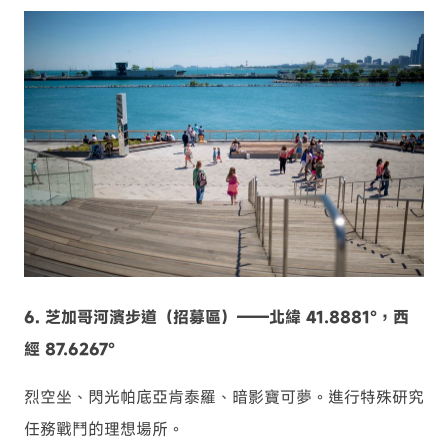
6. 芝加哥河濱步道（招募區）——北緯 41.8881°，西
經 87.6267°
烈空坐、閃光帕底亞肯泰羅、暗影寶可夢。進行特殊研究
任務戰鬥的理想場所。