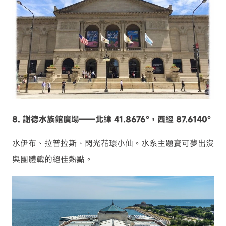
8. 謝德水族館廣場——北緯 41.8676°，西經 87.6140°
水伊布、拉普拉斯、閃光花環小仙。水系主題寶可夢出沒
與團體戰的絕佳熱點。