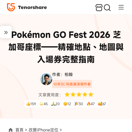
Pokémon GO Fest 2026 芝
加哥座標——精確地點、地圖與
入場券完整指南
作者：柏翰
10年3C 科技資深寫作者
文章實用度：
159
45
20
12
30
47
67
首頁 >
改變iPhone定位 >