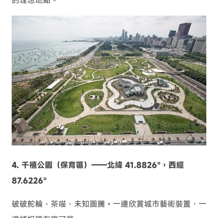
4. 千禧公園（保育區）——北緯 41.8826°，西經
87.6226°
破破舵輪、茶喵、未知圖騰。一邊欣賞城市藝術裝置，一