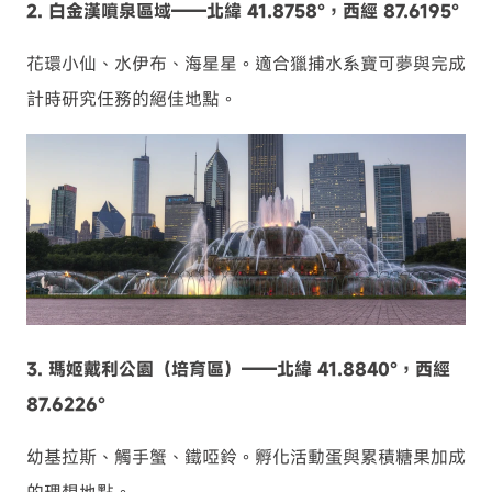
2. 白金漢噴泉區域——北緯 41.8758°，西經 87.6195°
花環小仙、水伊布、海星星。適合獵捕水系寶可夢與完成
計時研究任務的絕佳地點。
3. 瑪姬戴利公園（培育區）——北緯 41.8840°，西經
87.6226°
幼基拉斯、觸手蟹、鐵啞鈴。孵化活動蛋與累積糖果加成
的理想地點。