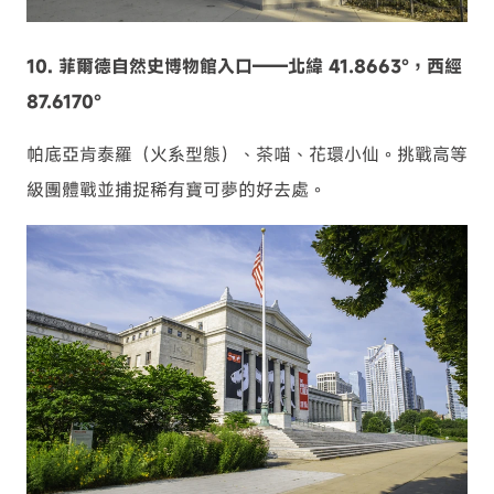
10. 菲爾德自然史博物館入口——北緯 41.8663°，西經
87.6170°
帕底亞肯泰羅（火系型態）、茶喵、花環小仙。挑戰高等
級團體戰並捕捉稀有寶可夢的好去處。