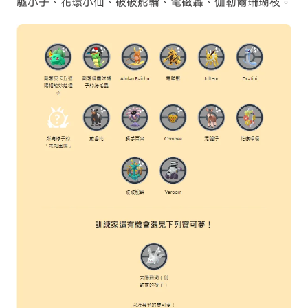
驢小子、花環小仙、破破舵輪、電磁轟、伽勒爾珊瑚枝。