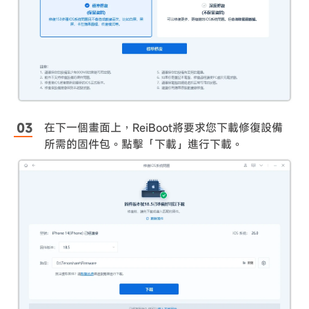
在下一個畫面上，ReiBoot將要求您下載修復設備
所需的固件包。點擊「下載」進行下載。