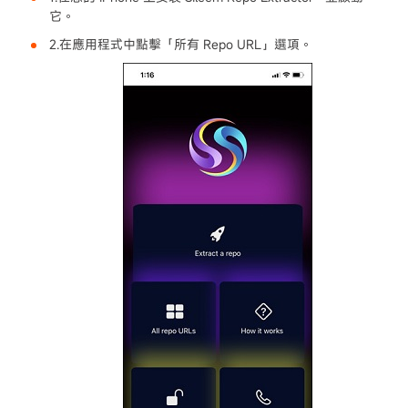
它。
2.在應用程式中點擊「所有 Repo URL」選項。