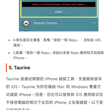
4.現在返回主畫面，點擊「提取一個 Repo」，並粘貼 URL
連結。
5.點擊「提取一個 Repo」按鈕以安裝 Repo 應用程式和越獄
iPhone。
5. Taurine
Taurine 是最近開發的 iPhone 越獄工具，支援最新版本
的 iOS。Taurine 允許您通過 Mac 和 Windows 雙重方
式越獄 iPhone。但是，您也可以使用其 iOS 應用程式在
不使用電腦的情況下在您的 iPhone 上安裝越獄。以下是