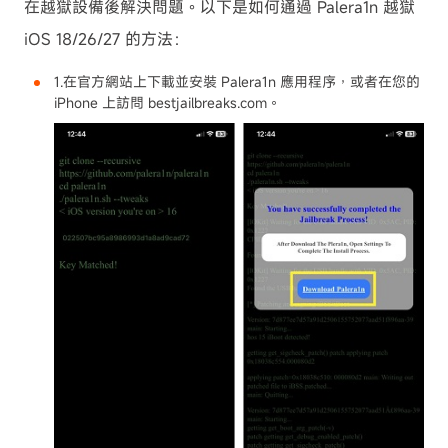
在越獄設備後解決問題。以下是如何通過 Palera1n 越獄
iOS 18/26/27 的方法：
1.在官方網站上下載並安裝 Palera1n 應用程序，或者在您的
iPhone 上訪問 bestjailbreaks.com。