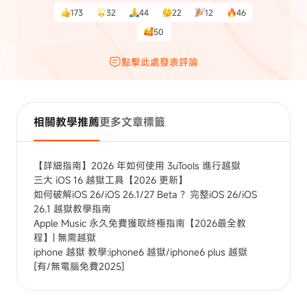
173
32
44
22
12
46
50
點擊此處發表評論
相關教學推薦
更多文章標籤
【詳細指南】2026 年如何使用 3uTools 進行越獄
三大 iOS 16 越獄工具【2026 更新】
如何破解iOS 26/iOS 26.1/27 Beta ？完整iOS 26/iOS
26.1 越獄教學指南
Apple Music 永久免費獲取終極指南【2026最全教
程】| 無需越獄
iphone 越獄 教學:iphone6 越獄/iphone6 plus 越獄
[有/無電腦免費2025]