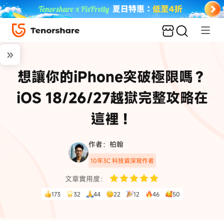
想讓你的iPhone突破極限嗎？
iOS 18/26/27越獄完整攻略在
這裡！
作者：柏翰
10年3C 科技資深寫作者
文章實用度：
173
32
44
22
12
46
50