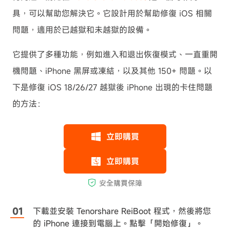
具，可以幫助您解決它。它設計用於幫助修復 iOS 相關
問題，適用於已越獄和未越獄的設備。
它提供了多種功能，例如進入和退出恢復模式、一直重開
機問題、iPhone 黑屏或凍結，以及其他 150+ 問題。以
下是修復 iOS 18/26/27 越獄後 iPhone 出現的卡住問題
的方法：
下載並安裝 Tenorshare ReiBoot 程式，然後將您
的 iPhone 連接到電腦上。點擊「開始修復」。