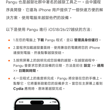
Pangu 也是越獄社群中著名的越獄工具之一。由中國程
序員開發，它還為 iPhone 用戶提供了一個快速方便的解
決方案，使用電腦來越獄他們的設備。
以下是使用 Pangu 進行 iOS18/26/27越狱的方法：
1.在您的電腦上
下載
Pangu 程式，並以
管理員身份運行
。
2.當程序加載越獄畫面時，使用兼容的電纜將您的 iPhone
連接到電腦，然後點擊越獄按鈕。
3.按照屏幕上的說明完成您設備的越獄。在越獄過程中，
Pangu 會要求您更改設備的日期，方法是前往
設定
>>
通用
>>
日期與時間
。
4.一旦程式上的進度條完成，Pangu 將安裝在您的手機上。
點擊它，它將重新啟動您的設備多次。當您在主屏幕上看到
Cydia
應用時，意味著越獄完成。