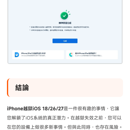
結論
iPhone越獄iOS 18/26/27
是一件很有趣的事情，它讓
您解鎖了iOS系統的真正潛力。在越獄失效之前，您可以
在您的設備上做很多新事情。但與此同時，也存在風險。