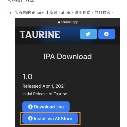
它的操作方式：
1. 在您的 iPhone 上安裝 TutuBox 應用程式，並啟動它。