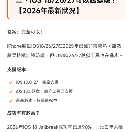
二、iOS 18/26/27可以越獄嗎？
【2026年最新狀況】
答案：完全可以！
iPhone越獄iOS18/26/27在2025年已經非常成熟。雖然
蘋果持續加強防護，但iOS18/26/27越狱工具也在進步。
支援版本
iOS 18.0-27 - 完全支援
iOS 18.5越獄 - 部分工具已支援
最新版本 - 持續適配中
成功率有多高？
2026年iOS 18 Jailbreak成功率已達90%+，比去年大幅