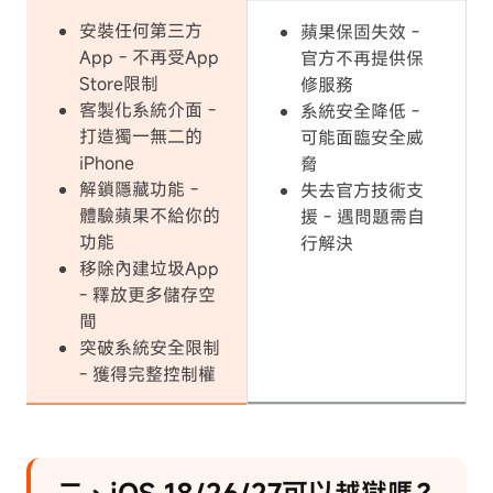
安裝任何第三方
蘋果保固失效 -
App - 不再受App
官方不再提供保
Store限制
修服務
客製化系統介面 -
系統安全降低 -
打造獨一無二的
可能面臨安全威
iPhone
脅
解鎖隱藏功能 -
失去官方技術支
體驗蘋果不給你的
援 - 遇問題需自
功能
行解決
移除內建垃圾App
- 釋放更多儲存空
間
突破系統安全限制
- 獲得完整控制權