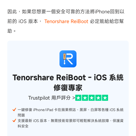
因此，如果您想要一個安全可靠的方法將iPhone回到以
前的 iOS 版本，
Tenorshare ReiBoot
必定能給給您幫
助。
Tenorshare ReiBoot - iOS 系統
修復專家
Trustpilot 用戶評分 >
一鍵修復 iPhone/iPad 卡在蘋果標誌、黑屏、白屏等各種 iOS 系統
問題
支援最新 iOS 版本，無需技術背景即可輕鬆解決系統故障，保護資
料安全