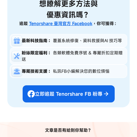
想瞭解更多方法與
優惠資訊嗎？
追蹤
Tenorshare 臺灣官方 Facebook
，你可獲得：
最新科技指南：
覆蓋系統修復、資料救援與AI 技巧等
粉絲限定福利：
各類軟體免費序號 & 專屬折扣定期贈
送
專屬技術支援：
私訊FB小編解決您的數位煩惱
立即追蹤 Tenorshare FB 粉專
文章是否有給到你幫助？