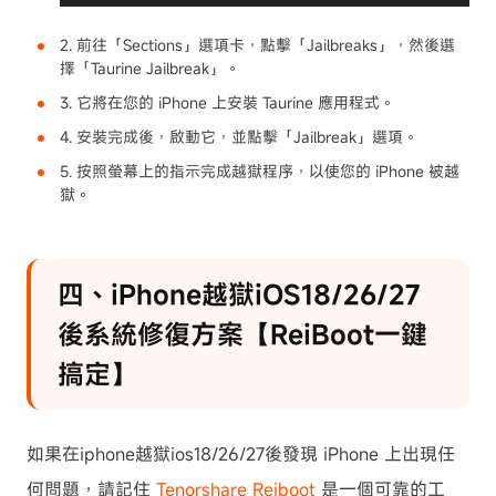
2. 前往「Sections」選項卡，點擊「Jailbreaks」，然後選
擇「Taurine Jailbreak」。
3. 它將在您的 iPhone 上安裝 Taurine 應用程式。
4. 安裝完成後，啟動它，並點擊「Jailbreak」選項。
5. 按照螢幕上的指示完成越獄程序，以使您的 iPhone 被越
獄。
四、iPhone越獄iOS18/26/27
後系統修復方案【ReiBoot一鍵
搞定】
如果在iphone越獄ios18/26/27後發現 iPhone 上出現任
何問題，請記住
Tenorshare Reiboot
是一個可靠的工