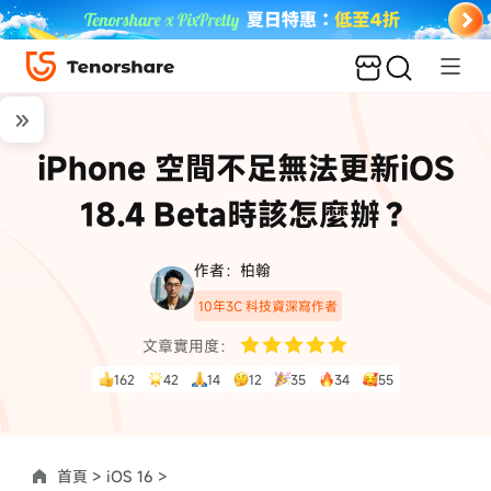
iPhone 空間不足無法更新iOS
18.4 Beta時該怎麼辦？
作者：柏翰
10年3C 科技資深寫作者
文章實用度：
162
42
14
12
35
34
55
首頁 >
iOS 16 >