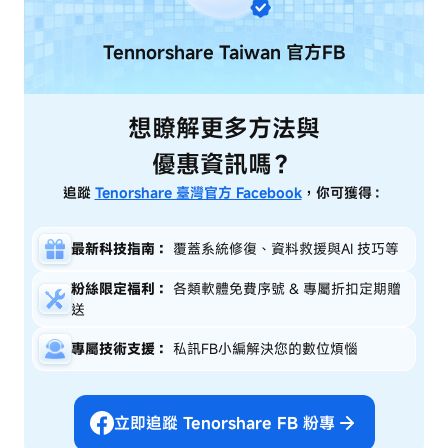
Tennorshare Taiwan
官方FB
想瞭解更多方法與
優惠資訊嗎？
追蹤
Tenorshare 臺灣官方 Facebook
，你可獲得：
最新科技指南：
覆蓋系統修復、資料救援與AI 技巧等
粉絲限定福利：
各類軟體免費序號 & 專屬折扣定期贈
送
專屬技術支援：
私訊FB小編解決您的數位煩惱
立即追蹤 Tenorshare FB 粉專