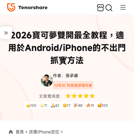
2026寶可夢雙開最全教程，適
用於Android/iPhone的不出門
抓寳方法
作者：張承睿
10年3C 科技資深寫作者
文章實用度：
100
11
42
17
48
19
100
首頁 >
改變iPhone定位 >