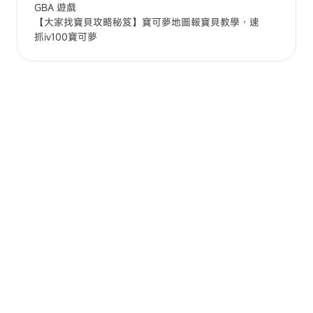
GBA 遊戲
【大家找寶貝攻略秘笈】寶可夢地圖報寶貝教學，速
抓iv100寶可夢