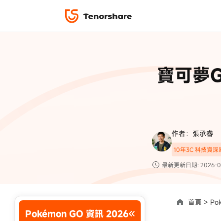
iPhone 解鎖與修復
下載中心
資料救援與
ReiBoot 
修復＆恢復
ReiBoot -
寶可夢G
4DDiG W
PDF＆AI
4DDiG M
·iOS 27 降級 iOS 26 教學
·iPhone 照片備
·iPad 強制重置回復原廠
·電腦傳影片到 iPho
📍 iAnyGo 定位神器
資料轉移
·Apple ID 驗證一直出現
·iPhone 永久刪
復原
限時 5 折優惠，
立即
手機解鎖
作者：張承睿
實用工具
影片教學
10年3C 科技資
TS-save-50
複製折扣碼
為您提供最豐富的教學影片
最新更新日期: 2026-0
前往搶購
首頁 >
Po
Pokémon GO 資訊 2026
使用說明：以上折扣碼僅用於 iAnyGo 終身方案,加購後即