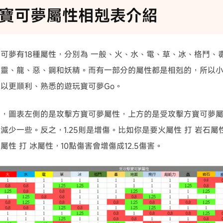
寶可夢屬性相剋表介紹
可夢有18種屬性，分別為 一般、火、水、電、草、冰、格鬥、
幽靈、龍、惡、鋼和妖精。而有一部分的屬性都是相剋的，所以
以更順利、熟悉的遊玩寶可夢Go。
，圖表左側的是攻擊方寶可夢屬性，上方的是受攻擊方寶可夢屬性。
減少一些。反之，1.25則是增傷。比如你是要火屬性 打 岩石屬
屬性 打 冰屬性，10點傷害會增傷成12.5傷害。