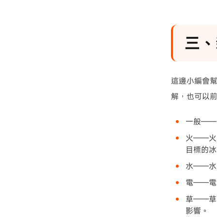
三、
這邊小編會幫
解，也可以前
一般——
火——火
目標的冰
水——水
電——電
草——草
影響。