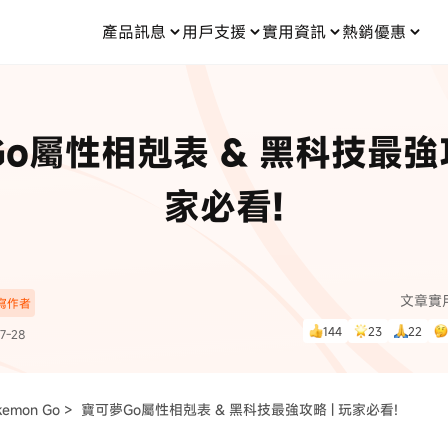
產品訊息
用戶支援
實用資訊
熱銷優惠
每月優惠
買一送一
零元购
傳輸
- iOS 系統修復
關於我們
定位修改
UltData iPhone 資料救援
支援中心
資訊分類
聯絡
iOS 27
iOS 27
 Android 系統修復
UltData Android 資料救援
o屬性相剋表 & 黑科技最強攻
in 資料救援
UltData LINE 數據恢復
ac 資料救援
UltData WhatsApp 數據恢復
人像修圖
份到外接硬碟
·Pokemo GO Plus 無法配對
新版本
家必看!
ne
·大家報寶貝
資料救援
，
暢遊全球！
除的照片如何
·寶可夢自動抓寶
數據傳輸
入手！
文章實
深寫作者
資訊中心
查看影片
144
23
22
7-28
為您提供最實用的
kemon Go >
寶可夢Go屬性相剋表 & 黑科技最強攻略 | 玩家必看!
可使用！