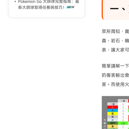
Pokemon Go 大師球完整指南：最
一、
新大師球取得任務與技巧！
眾所周知，寶
蟲、岩石、
表，讓大家可
簡單講解一下
的傷害輸出會
害。而使用火