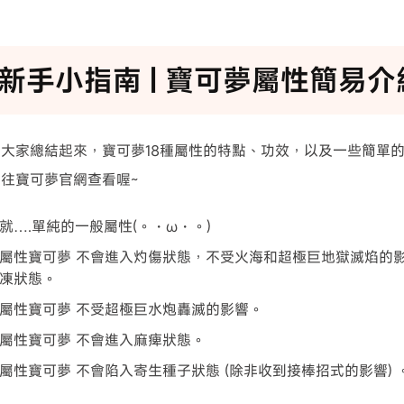
新手小指南 | 寶可夢屬性簡易介
大家總結起來，寶可夢18種屬性的特點、功效，以及一些簡單
往寶可夢官網查看喔~
就….單純的一般屬性(。・ω・。)
屬性寶可夢 不會進入灼傷狀態，不受火海和超極巨地獄滅焰的
凍狀態。
屬性寶可夢 不受超極巨水炮轟滅的影響。
屬性寶可夢 不會進入麻痺狀態。
屬性寶可夢 不會陷入寄生種子狀態 (除非收到接棒招式的影響)