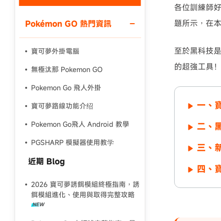
各位訓練師好
題所示，在
Pokémon GO 熱門資訊
至於黑科技是
寶可夢外掛電腦
的超強工具！
無極汰那 Pokemon GO
Pokemon Go 飛人外掛
一、
寶可夢路線功能介绍
Pokemon Go飛人 Android 教學
二、黑
PGSHARP 模擬器使用教学
三、新
近期 Blog
四、
2026 寶可夢誘餌模組終極指南，誘
餌模組進化、使用與取得完整攻略