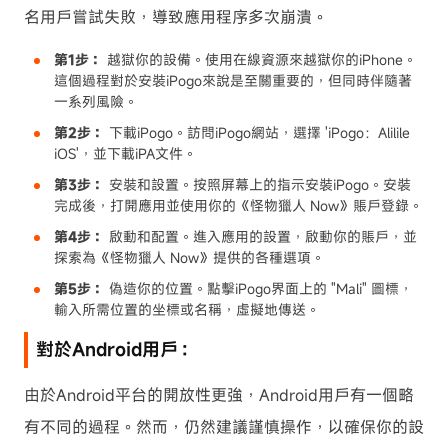
名用戶嘗試失敗，導致應用程序多次崩潰。
第1步：
越獄你的設備。使用在線資源來越獄你的iPhone。
這個過程對於安裝iPogo來說是至關重要的，但同時伴隨著
一系列風險。
第2步：
下載iPogo。訪問iPogo網站，選擇 'iPogo：Alilile
iOS'，並下載iPA文件。
第3步：
安裝和設置。按照屏幕上的指示安裝iPogo。安裝
完成後，打開應用並使用你的《怪物獵人 Now》賬戶登錄。
第4步：
啟動和配置。進入應用的設置，啟動你的賬戶，並
探索為《怪物獵人 Now》提供的各種選項。
第5步：
偽造你的位置。點擊iPogo界面上的 "Mali" 圖標，
輸入所需位置的坐標或名稱，虛擬地傳送。
對於Android用戶：
由於Android平台的開放性更強，Android用戶有一個略
有不同的過程。然而，仍然建議謹慎操作，以確保你的設