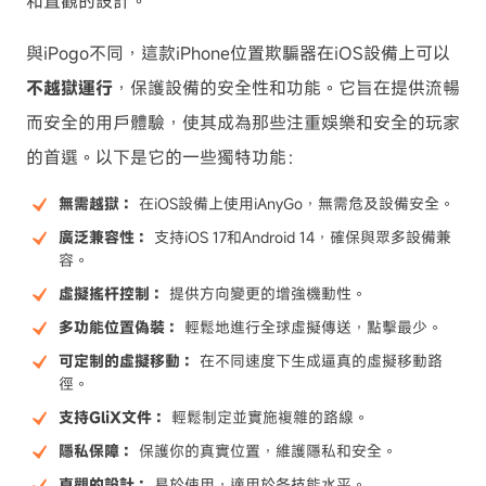
和直觀的設計。
與iPogo不同，這款iPhone位置欺騙器在iOS設備上可以
不越獄運行
，保護設備的安全性和功能。它旨在提供流暢
而安全的用戶體驗，使其成為那些注重娛樂和安全的玩家
的首選。以下是它的一些獨特功能：
無需越獄：
在iOS設備上使用iAnyGo，無需危及設備安全。
廣泛兼容性：
支持iOS 17和Android 14，確保與眾多設備兼
容。
虛擬搖杆控制：
提供方向變更的增強機動性。
多功能位置偽裝：
輕鬆地進行全球虛擬傳送，點擊最少。
可定制的虛擬移動：
在不同速度下生成逼真的虛擬移動路
徑。
支持GliX文件：
輕鬆制定並實施複雜的路線。
隱私保障：
保護你的真實位置，維護隱私和安全。
直觀的設計：
易於使用，適用於各技能水平。