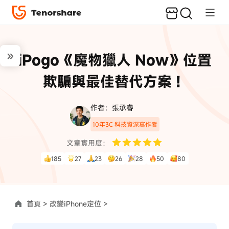
iPogo《魔物獵人 Now》位置
欺騙與最佳替代方案！
作者：張承睿
10年3C 科技資深寫作者
文章實用度：
185
27
23
26
28
50
80
首頁 >
改變iPhone定位 >