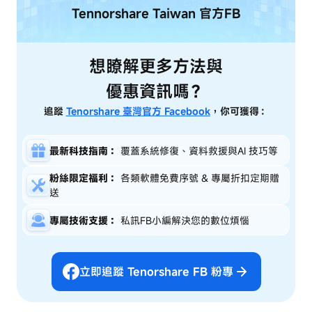
Tennorshare Taiwan
官方FB
想瞭解更多方法與
優惠資訊嗎？
追蹤
Tenorshare 臺灣官方 Facebook
，你可獲得：
最新科技指南：
覆蓋系統修復、資料救援與AI 技巧等
粉絲限定福利：
各類軟體免費序號 & 專屬折扣定期贈
送
專屬技術支援：
私訊FB小編解決您的數位煩惱
立即追蹤 Tenorshare FB 粉專