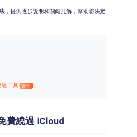
方法
，提供逐步說明和關鍵見解，幫助您決定
d 繞過工具
熱門
費繞過 iCloud