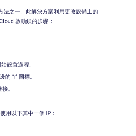
動鎖的方法之一。此解決方案利用更改設備上的
Cloud 啟動鎖的步驟：
開始設置過程。
的 “i” 圖標。
連接。
P。使用以下其中一個 IP：