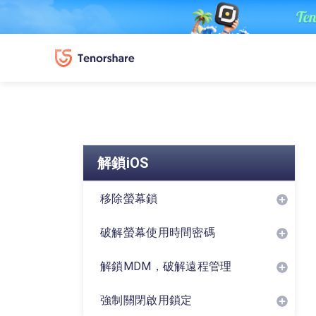
解鎖iOS
移除螢幕鎖
破解螢幕使用時間密碼
解鎖MDM，破解遠程管理
強制關閉啟用鎖定