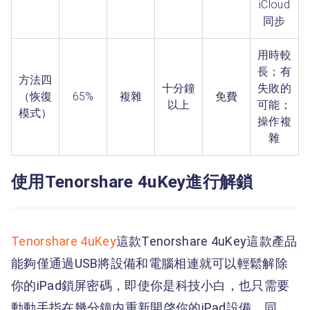
iCloud
同步
用時較
長；有
方法四
十分鐘
失敗的
（恢復
65%
複雜
免費
以上
可能；
模式）
操作複
雜
使用Tenorshare 4uKey進行解鎖
Tenorshare 4uKey
這款Tenorshare 4uKey這款產品
能夠僅通過USB將設備和電腦相連就可以輕鬆解除
你的iPad鎖屏密碼，即使你是科技小白，也只需要
動動手指在幾分鐘内重新開啓你的iPad設備。同