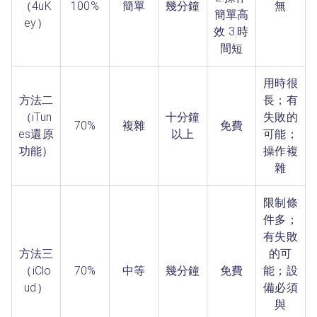
（4uK
100%
簡單
幾分鐘
無
簡單高
ey）
效 3.時
間短
用時很
方法二
長；有
（iTun
十分鐘
失敗的
70%
複雜
免費
es還原
以上
可能；
功能）
操作複
雜
限制條
件多；
有失敗
方法三
的可
（iClo
70%
中等
幾分鐘
免費
能；設
ud）
備必須
與