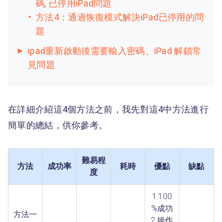
碼, 已停用iPad問題
方法4：通過恢復模式解決iPad已停用的問
題
ipad重新啟動後需要輸入密碼、iPad 解鎖常
見問題
在詳細介紹這4個方法之前，我先對這4中方法進行
簡單的總結，供你參考。
難易程
方法
成功率
耗時
優點
缺點
度
1.100
%成功
方法一
2.操作