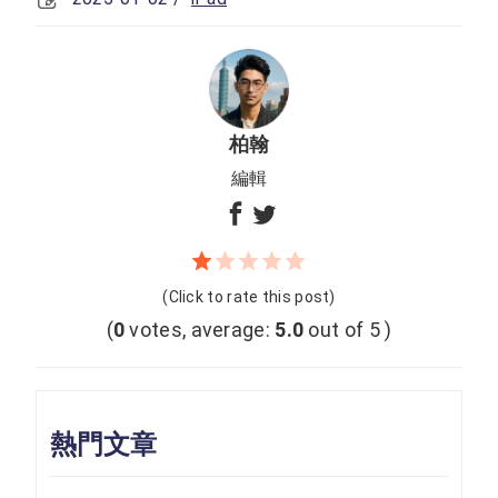
柏翰
編輯
(Click to rate this post)
(
0
votes, average:
5.0
out of 5 )
熱門文章