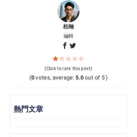
柏翰
編輯
(Click to rate this post)
(
0
votes, average:
5.0
out of 5 )
熱門文章