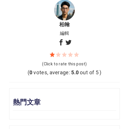
柏翰
編輯
(Click to rate this post)
(
0
votes, average:
5.0
out of 5 )
熱門文章