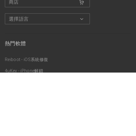
商店
選擇語言
熱門軟體
Reiboot - iOS系統修復
4uKey - iPhone解鎖
4uKey - Android手機解鎖
Ultdata - iPhone資料救援
關於我們
關於Tenorshare