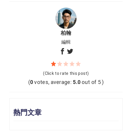
柏翰
編輯
(Click to rate this post)
(
0
votes, average:
5.0
out of 5 )
熱門文章