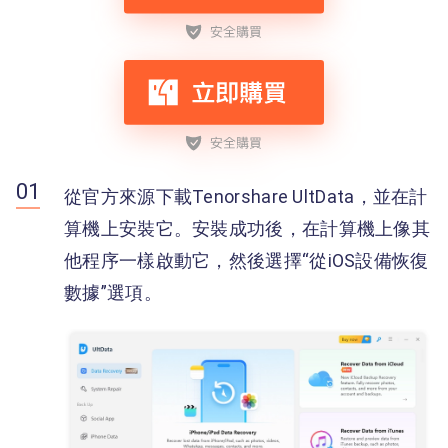
從官方來源下載Tenorshare UltData，並在計
算機上安裝它。安裝成功後，在計算機上像其
他程序一樣啟動它，然後選擇“從iOS設備恢復
數據”選項。