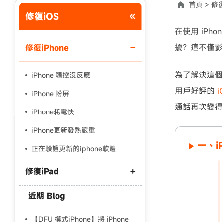
首頁 >
修復
修復iOS
使用說明：以上折扣碼僅用於 iAnyGo 終身方案,加購後即
在使用 iPh
擾？這不僅
修復iPhone
為了解決這
iPhone 觸控沒反應
用戶好評的
iPhone 粉屏
通話再次變
iPhone耗電快
iPhone更新發熱嚴重
一、i
正在驗證更新的iphone軟體
修復iPad
近期 Blog
ipad一直重開機
ipad無法開機
【DFU 模式iPhone】將 iPhone