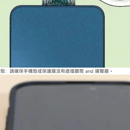
殼：請確保手機殼或保護膜沒有遮擋聽筒 and 揚聲器。