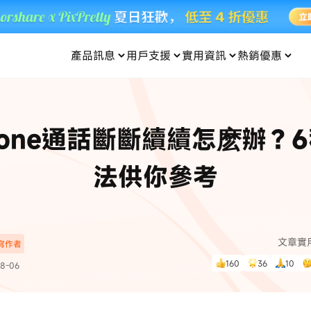
產品訊息
用戶支援
實用資訊
熱銷優惠
每月優惠
買一送一
零元购
傳輸
- iOS 系統修復
關於我們
定位修改
UltData iPhone 資料救援
支援中心
資訊分類
聯絡
iOS 27
iOS 27
 Android 系統修復
UltData Android 資料救援
hone通話斷斷續續怎麽辦？
in 資料救援
UltData LINE 數據恢復
ac 資料救援
UltData WhatsApp 數據恢復
人像修圖
份到外接硬碟
·Pokemo GO Plus 無法配對
新版本
法供你參考
ne
·大家報寶貝
資料救援
，
暢遊全球！
除的照片如何
·寶可夢自動抓寶
數據傳輸
入手！
文章實
深寫作者
資訊中心
查看影片
160
36
10
8-06
為您提供最實用的