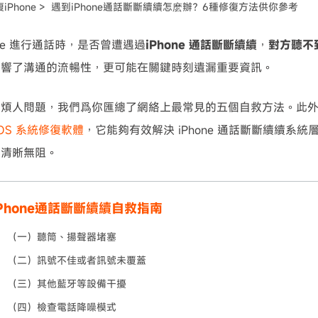
iPhone >
遇到iPhone通話斷斷續續怎麽辦？6種修復方法供你參考
可使用！
one 進行通話時，是否曾遭遇過
iPhone 通話斷斷續續
，
對方聽不
影響了溝通的流暢性，更可能在關鍵時刻遺漏重要資訊。
個煩人問題，我們爲你匯總了網絡上最常見的五個自救方法。此
iOS 系統修復軟體
，它能夠有效解決 iPhone 通話斷斷續續系統層
得清晰無阻。
Phone通話斷斷續續自救指南
（一）聽筒、揚聲器堵塞
（二）訊號不佳或者訊號未覆蓋
（三）其他藍牙等設備干擾
（四）檢查電話降噪模式