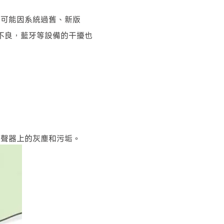
則可能因系統過舊、新版
號不良，藍牙等設備的干擾也
揚聲器上的灰塵和污垢。