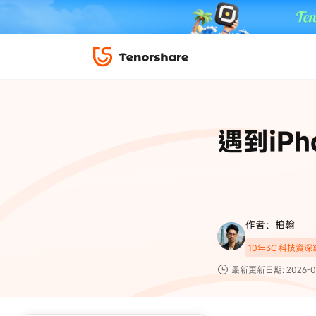
iPhone 解鎖與修復
下載中心
資料救援與
ReiBoot 
修復＆恢復
ReiBoot -
遇到iP
4DDiG W
PDF＆AI
4DDiG M
·iOS 27 降級 iOS 26 教學
·iPhone 照片備
·iPad 強制重置回復原廠
·電腦傳影片到 iPho
📍 iAnyGo 定位神器
資料轉移
·Apple ID 驗證一直出現
·iPhone 永久刪
復原
限時 5 折優惠，
立即
手機解鎖
作者：柏翰
實用工具
影片教學
10年3C 科技資
TS-save-50
複製折扣碼
為您提供最豐富的教學影片
最新更新日期: 2026-0
前往搶購