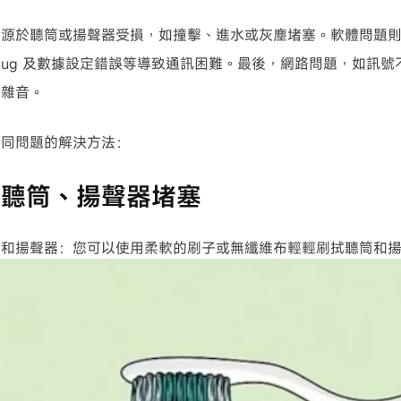
能源於聽筒或揚聲器受損，如撞擊、進水或灰塵堵塞。軟體問題
的 Bug 及數據設定錯誤等導致通訊困難。最後，網路問題，如訊
現雜音。
不同問題的解決方法：
）聽筒、揚聲器堵塞
筒和揚聲器：您可以使用柔軟的刷子或無纖維布輕輕刷拭聽筒和