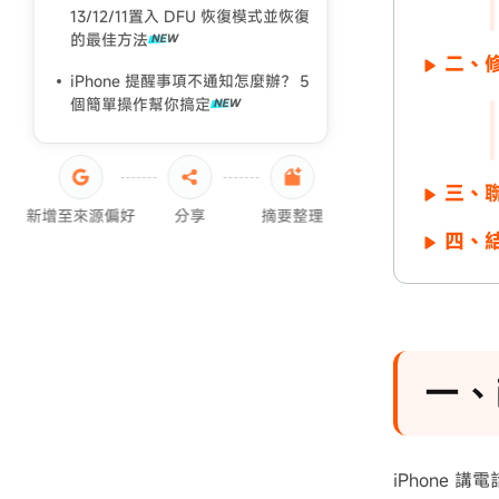
13/12/11置入 DFU 恢復模式並恢復
iPad黑屏死機
的最佳方法
二、修
iPad 強制重置回復原廠
iPhone 提醒事項不通知怎麼辦？５
個簡單操作幫你搞定
三、
新增至來源偏好
分享
摘要整理
四、
一、
iPhone