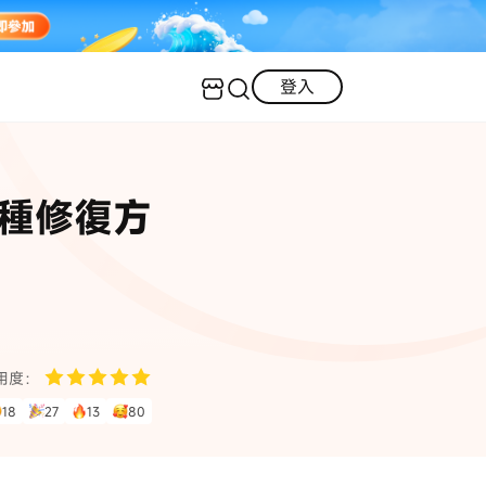
登入
客服（24小時內回復）
實用技巧
6種修復方
·三星手機螢幕黑屏
AI 資訊
定位修改
·iOS 版本太舊無法更新
iOS 27 最新資訊
iPhone 解鎖
·LINE對話紀錄復原
·WhatsApp刪除對話復原
WhatsApp 資訊
LINE 資料救援
用度：
查看全部
18
27
13
80
數位教學