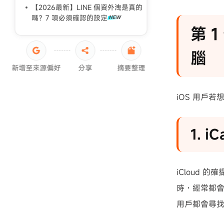
【2026最新】LINE 個資外洩是真的
嗎？7 項必須確認的設定
第 
腦
新增至來源偏好
分享
摘要整理
iOS 用戶
1. 
iCloud 
時，經常都會
用戶都會尋找