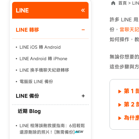
首頁 >
LI
LINE
使用說明：以上折扣碼僅用於 iAnyGo 終身方案,加購後即
許多 LIN
份，
當聊天
LINE 轉移
如何操作，
LINE iOS 轉 Android
無論你想要的是
LINE Android 轉 iPhone
這些步驟與
LINE 換手機聊天紀錄轉移
電腦版 LINE 備份
第 1
LINE 備份
第 2
近期 Blog
LINE 對話紀錄復原
為什麽
過期 LINE 照片影片
LINE 相簿誤刪救援指南：6招輕鬆
還原刪除的照片！[無需備份]
LINE 相簿誤刪