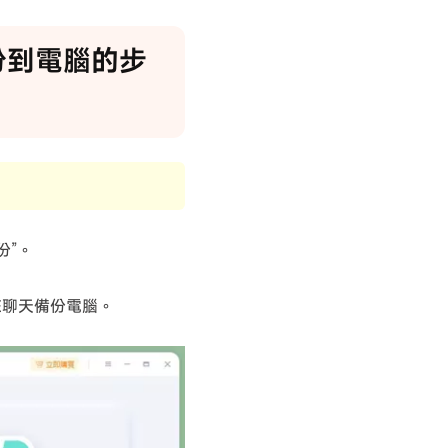
E 備份到電腦的步
份”。
NE聊天備份電腦。