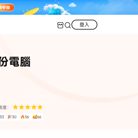
登入
客服（24小時內回復）
實用技巧
備份電腦
·三星手機螢幕黑屏
AI 資訊
定位修改
·iOS 版本太舊無法更新
iOS 27 最新資訊
iPhone 解鎖
·LINE對話紀錄復原
·WhatsApp刪除對話復原
WhatsApp 資訊
LINE 資料救援
用度：
查看全部
33
30
36
66
數位教學