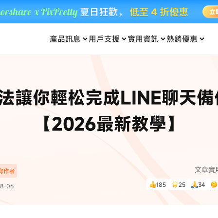
產品訊息
用戶支援
實用資訊
熱銷優惠
每月優惠
買一送一
零元购
傳輸
- iOS 系統修復
關於我們
定位修改
UltData iPhone 資料救援
支援中心
資訊分類
聯絡
iOS 27
iOS 27
 Android 系統修復
UltData Android 資料救援
法讓你輕松完成LINE聊天
in 資料救援
UltData LINE 數據恢復
ac 資料救援
UltData WhatsApp 數據恢復
人像修圖
份到外接硬碟
·Pokemo GO Plus 無法配對
新版本
【2026最新教學】
ne
·大家報寶貝
資料救援
，
暢遊全球！
除的照片如何
·寶可夢自動抓寶
數據傳輸
入手！
文章實
深寫作者
資訊中心
查看影片
185
25
34
8-06
為您提供最實用的