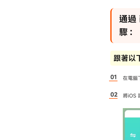
通過 
驟：
跟著以
在電腦
將iOS