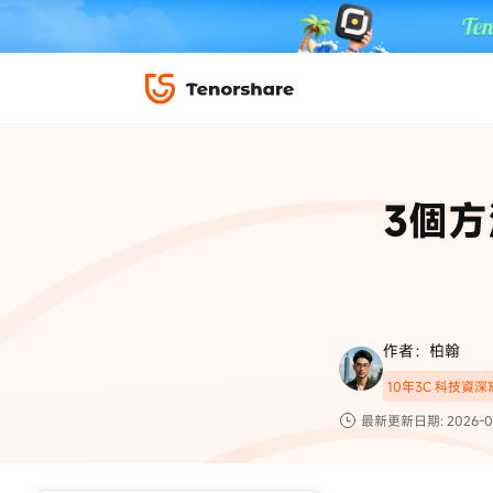
iPhone 解鎖與修復
下載中心
資料救援與
ReiBoot 
修復＆恢復
ReiBoot -
3個方
4DDiG W
PDF＆AI
4DDiG M
·iOS 27 降級 iOS 26 教學
·iPhone 照片備
·iPad 強制重置回復原廠
·電腦傳影片到 iPho
📍 iAnyGo 定位神器
資料轉移
·Apple ID 驗證一直出現
·iPhone 永久刪
復原
限時 5 折優惠，
立即
手機解鎖
作者：柏翰
實用工具
影片教學
10年3C 科技資
TS-save-50
複製折扣碼
為您提供最豐富的教學影片
最新更新日期: 2026-0
前往搶購