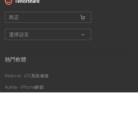
商店
選擇語言
熱門軟體
Reiboot - iOS系統修復
4uKey - iPhone解鎖
4uKey - Android手機解鎖
Ultdata - iPhone資料救援
關於我們