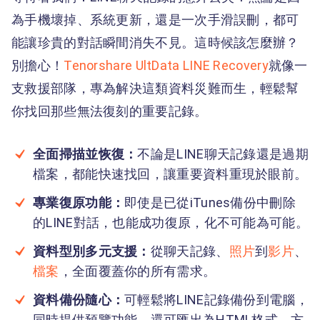
為手機壞掉、系統更新，還是一次手滑誤刪，都可
能讓珍貴的對話瞬間消失不見。這時候該怎麼辦？
別擔心！
Tenorshare UltData LINE Recovery
就像一
支救援部隊，專為解決這類資料災難而生，輕鬆幫
你找回那些無法復刻的重要記錄。
全面掃描並恢復：
不論是LINE聊天記錄還是過期
檔案，都能快速找回，讓重要資料重現於眼前。
專業復原功能：
即使是已從iTunes備份中刪除
的LINE對話，也能成功復原，化不可能為可能。
資料型別多元支援：
從聊天記錄、
照片
到
影片
、
檔案
，全面覆蓋你的所有需求。
資料備份隨心：
可輕鬆將LINE記錄備份到電腦，
同時提供預覽功能，還可匯出為HTML格式，方