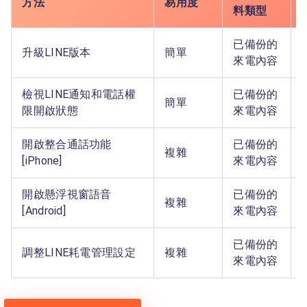
方法
易用度
料類型
已備份的
升級LINE版本
簡單
來電內容
檢視LINE通知和電話權
已備份的
簡單
限開啟狀態
來電內容
開啟整合通話功能
已備份的
複雜
[iPhone]
來電內容
開啟懸浮視窗語音
已備份的
複雜
[Android]
來電內容
已備份的
調整LINE耗電管理設定
複雜
來電內容