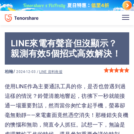
LINE來電有聲音但沒顯示？
親測有效5個招式高效解決！
柏翰
/
2024-12-03 /
LINE 資料救援
使用LINE作為主要通訊工具的你，是否也曾遇到過
這樣的情況？鈴聲清脆地響起，彷彿下一秒就能接
通一場重要對話，然而當你匆忙拿起手機，螢幕卻
毫無動靜——來電畫面竟然憑空消失！那種錯失良機
的懊惱和無助，簡直令人抓狂。試想一下，無論是