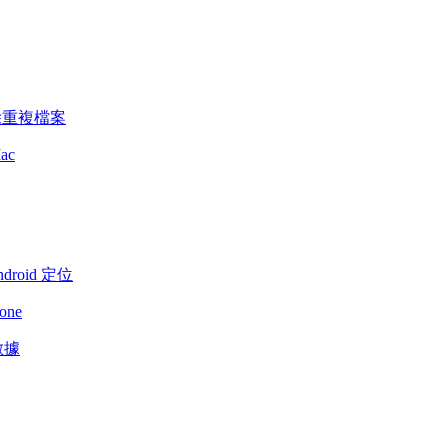
除重複檔案
ac
droid 定位
one
數據