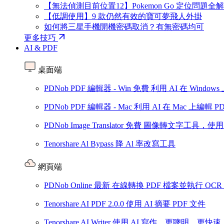
【無法偵測目前位置12】Pokemon Go 定位問題全
【低調使用】9 款仍然有效的寶可夢飛人外掛
如何將三星手機開機密碼取消？有無密碼均可
更多技巧
AI & PDF
桌面端
PDNob PDF 編輯器 - Win
免費
利用 AI 在 Window
PDNob PDF 編輯器 - Mac
利用 AI 在 Mac 上編輯 P
PDNob Image Translator
免費
圖像轉文字工具，使用 
Tenorshare Al Bypass
降 Al 率改寫工具
網頁端
PDNob Online
最新
在線轉換 PDF 檔案並執行 OC
Tenorshare AI PDF
2.0.0
使用 AI 摘要 PDF 文件
Tenorshare AI Writer
使用 AI 寫作，更聰明、更快