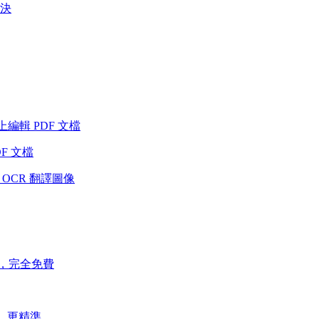
解決
s 上編輯 PDF 文檔
DF 文檔
OCR 翻譯圖像
R，完全免費
速、更精準