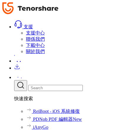
評論
評論
免費下載
立即
支援
支援中心
聯係我們
下載中心
關於我們
快速搜索
ReiBoot - iOS 系統修復
PDNob PDF 編輯器
New
iAnyGo