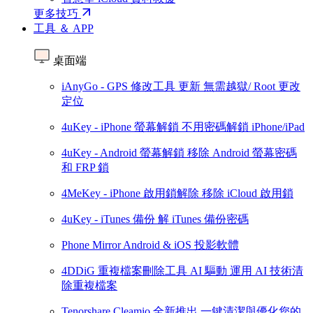
更多技巧
工具 ＆ APP
桌面端
iAnyGo - GPS 修改工具
更新
無需越獄/ Root 更改
定位
4uKey - iPhone 螢幕解鎖
不用密碼解鎖 iPhone/iPad
4uKey - Android 螢幕解鎖
移除 Android 螢幕密碼
和 FRP 鎖
4MeKey - iPhone 啟用鎖解除
移除 iCloud 啟用鎖
4uKey - iTunes 備份
解 iTunes 備份密碼
Phone Mirror
Android & iOS 投影軟體
4DDiG 重複檔案刪除工具
AI 驅動
運用 AI 技術清
除重複檔案
Tenorshare Cleamio
全新推出
一鍵清潔與優化您的