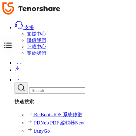
評
評
載
載
論
論
立即
立即
購買
購買
支援
支援中心
聯係我們
下載中心
關於我們
快速搜索
ReiBoot - iOS 系統修復
PDNob PDF 編輯器
New
iAnyGo