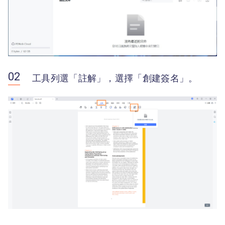
工具列選「註解」，選擇「創建簽名」。