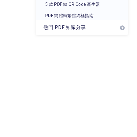
5 款 PDF 轉 QR Code 產生器
PDF 簡體轉繁體終極指南
熱門 PDF 知識分享
如何將 PDF 轉 EPUB
蘋果 Pages 轉 PDF 檔案
PDF 轉 AI 指南
PDF 轉 CAD 可行嗎