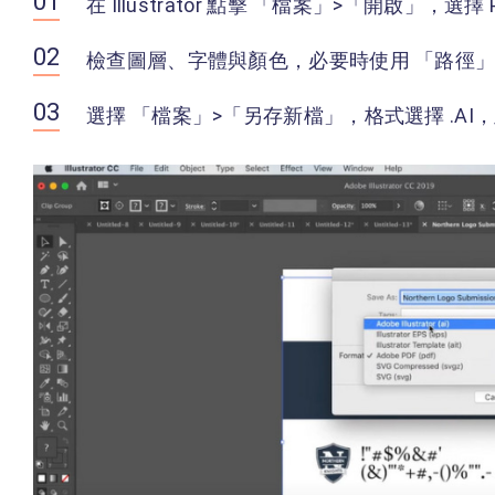
在 Illustrator 點擊 「檔案」>「開啟」，選擇 
檢查圖層、字體與顏色，必要時使用 「路徑
選擇 「檔案」>「另存新檔」，格式選擇 .AI，並勾選