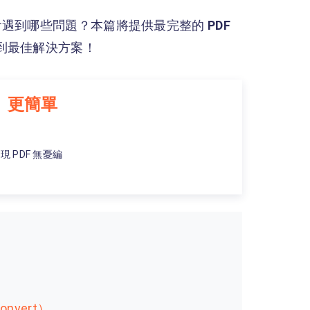
會遇到哪些問題？本篇將提供最完整的
PDF
到最佳解決方案！
更快、更簡單
現 PDF 無憂編
？
nvert）