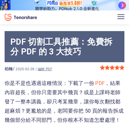
PDF 切割工具推薦：免費拆
分 PDF 的 3 大技巧
柏翰
/
2025-02-28 /
編輯 PDF
你是不是也遇過這種情況：下載了一份
PDF
，結果
內容超長，但你只需要其中幾頁？或是上課時老師
發了一整本講義，卻只考某幾章，讓你每次翻找都
超麻煩？更尷尬的是，老闆要你把 50 頁的報告拆成
幾個部分給不同部門，但你根本不知道怎麼處理！