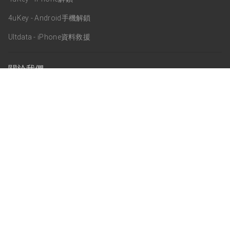
4uKey - Android手機解鎖
Ultdata - iPhone資料救援
關於我們
關於Tenorshare
支援服務
商業合作
訂閱更新
通訊訂閱