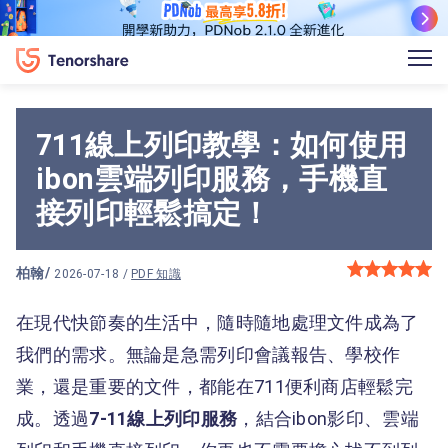
711線上列印教學：如何使用
ibon雲端列印服務，手機直
接列印輕鬆搞定！
柏翰
/
2026-07-18 /
PDF 知識
在現代快節奏的生活中，隨時隨地處理文件成為了
我們的需求。無論是急需列印會議報告、學校作
業，還是重要的文件，都能在711便利商店輕鬆完
成。透過
7-11線上列印服務
，結合ibon影印、雲端