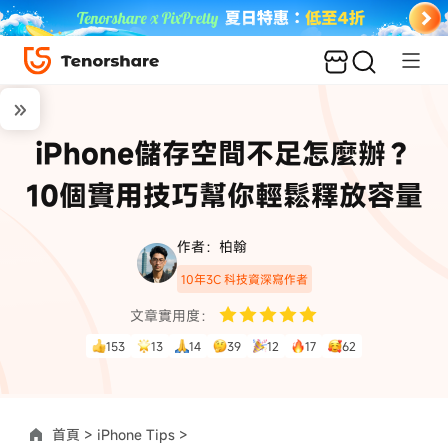
iPhone儲存空間不足怎麼辦？
10個實用技巧幫你輕鬆釋放容量
作者：柏翰
10年3C 科技資深寫作者
文章實用度：
153
13
14
39
12
17
62
首頁 >
iPhone Tips >