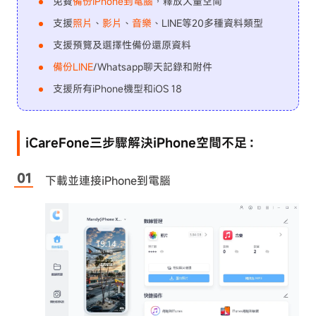
免費
備份iPhone到電腦
，釋放大量空間
支援
照片
、
影片
、
音樂
、LINE等20多種資料類型
支援預覽及選擇性備份還原資料
備份LINE
/Whatsapp聊天記錄和附件
支援所有iPhone機型和iOS 18
iCareFone三步驟解決iPhone空間不足：
下載並連接iPhone到電腦