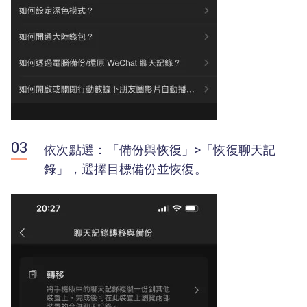
依次點選：「備份與恢復」>「恢復聊天記
錄」，選擇目標備份並恢復。