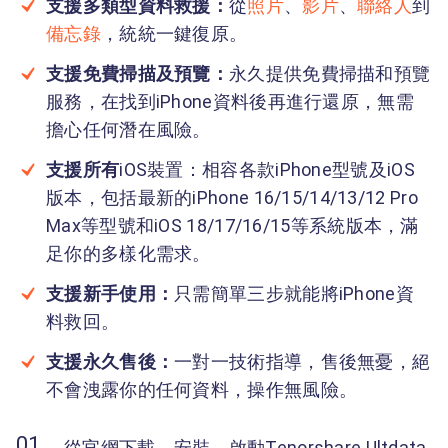
支援多類型資料救援：
從
照片
、
影片
、
聯絡人
到
備忘錄
，統統一鍵復原。
支援免費掃描及預覽：
永久提供免費掃描和預覽
服務，在找到iPhone資料後再進行還原，無需
擔心任何潛在風險。
支援所有
iOS裝置：相容各款iPhone型號及iOS
版本，包括最新的iPhone 16/15/14/13/12 Pro
Max等型號和iOS 18/17/16/15等系統版本，滿
足你的多樣化需求。
支援新手使用：
只需簡單三步就能將iPhone資
料救回。
支援永久售後：
一對一技術指導，售後無憂，絕
不會洩露你的任何資料，操作無風險。
從官網下載、安裝、啟動Tenorshare Ultdata