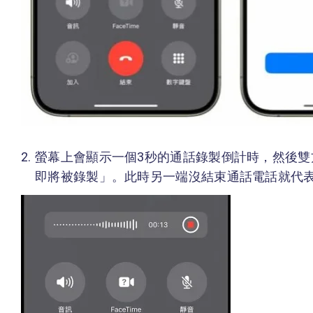
螢幕上會顯示一個3秒的通話錄製倒計時，然後
即將被錄製」。此時另一端沒結束通話電話就代