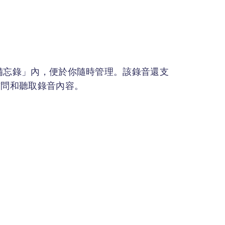
「備忘錄」內，便於你隨時管理。該錄音還支
縫訪問和聽取錄音內容。