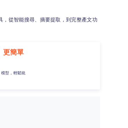
具，從智能搜尋、摘要提取，到完整產文功
更快、更簡單
 R1 模型，輕鬆統