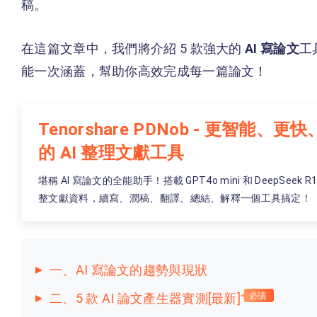
稿。
在這篇文章中，我們將介紹 5 款強大的
AI 寫論文
工
能一次涵蓋，幫助你高效完成每一篇論文！
Tenorshare PDNob - 更智能、
的 AI 整理文獻工具
堪稱 AI 寫論文的全能助手！搭載 GPT4o mini 和 DeepSeek
整文獻資料，續寫、潤稿、翻譯、總結、解釋一個工具搞定！
一、AI 寫論文的趨勢與現狀
二、5 款 AI 論文產生器實測[最新]
必讀