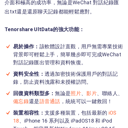
介面和極高的成功率，無論是WeChat 對話紀錄匯
出txt還是還原聊天記錄都能輕鬆應對。
Tenorshare UltData的強大功能：
易於操作：
該軟體設計直觀，用戶無需專業技術
背景即可輕鬆上手，簡單幾步即可完成WeChat
對話記錄匯出管理和資料恢復。
資料安全性：
透過加密技術保護用戶的對話記
錄，防止資料洩露和未授權訪問。
回復資料類型多：
無論是
照片
、
影片
、聯絡人、
備忘錄
還是
語音通話
，統統可以一鍵救回！
裝置相容性：
支援多種裝置，包括最新的
iOS
18
、iPhone 16 系列以及 iPadOS18 和 iPod