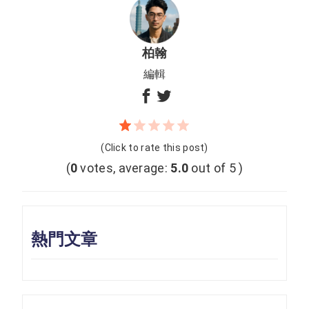
柏翰
編輯
(Click to rate this post)
(
0
votes, average:
5.0
out of 5 )
熱門文章