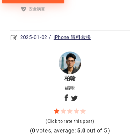
2025-01-02 /
iPhone 資料救援
柏翰
編輯
(Click to rate this post)
(
0
votes, average:
5.0
out of 5 )