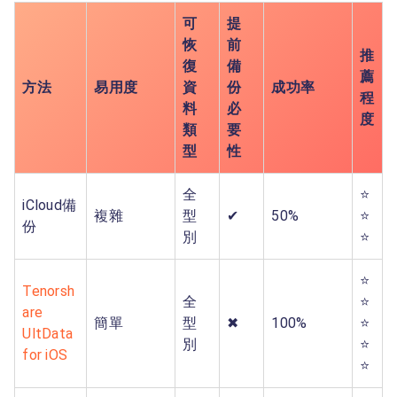
可
提
恢
前
推
復
備
薦
方法
易用度
資
份
成功率
程
料
必
度
類
要
型
性
全
⭐
iCloud備
複雜
型
✔
50%
⭐
份
別
⭐
⭐
Tenorsh
全
⭐
are
簡單
型
✖
100%
⭐
UltData
別
⭐
for iOS
⭐