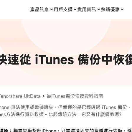
產品訊息
用戶支援
實用資訊
熱銷優惠
每月優惠
買一送一
零元购
傳輸
- iOS 系統修復
關於我們
定位修改
UltData iPhone 資料救援
支援中心
資訊分類
聯絡
iOS 27
iOS 27
 Android 系統修復
UltData Android 資料救援
in 資料救援
UltData LINE 數據恢復
ac 資料救援
UltData WhatsApp 數據恢復
人像修圖
份到外接硬碟
·Pokemo GO Plus 無法配對
新版本
快速從 iTunes 備份中恢
ne
·大家報寶貝
資料救援
除的照片如何
·寶可夢自動抓寶
數據傳輸
，
暢遊全球！
入手！
資訊中心
查看影片
Tenorshare UltData
>
從iTunes備份恢復資料指南
為您提供最實用的
hone 無法使用或數據遺失，但幸運的是已經透過 iTunes 備份，那
Tunes方法進行資料救援。比起傳統方法，它又有什麽優勢呢？
還原：
無需恢復整部iPhone，只需選擇丟失的資料進行恢復，