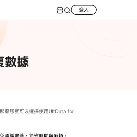
登入
客服（24小時內回復）
實用技巧
·三星手機螢幕黑屏
AI 資訊
定位修改
·iOS 版本太舊無法更新
復數據
·LINE對話紀錄復原
iOS 27 最新資訊
iPhone 解鎖
·WhatsApp刪除對話復原
WhatsApp 資訊
LINE 資料救援
查看全部
數位教學
麼您就可以選擇使用UltData for
避免資料覆蓋，節省時間與麻煩。