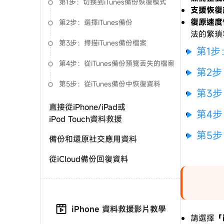
第1步：切換到iTunes備份恢復模式
支援恢復
使用說明：以上折扣碼僅用於 iAnyGo 終身方案,加購後即
復原速度
第2步：選擇iTunes備份
法的繁瑣
第3步：掃描iTunes備份檔案
第1步
第4步：從iTunes備份預覽丟失的檔案
第2步
第5步：從iTunes備份中恢復資料
第3步
直接從iPhone/iPad或
第4步
iPod Touch資料救援
第5步
備份和還原社交應用資料
從iCloud備份回復資料
修復iPhone/iPad/iPod
Touch的iOS系統
iPhone 資料救援影片教學
請選擇
「