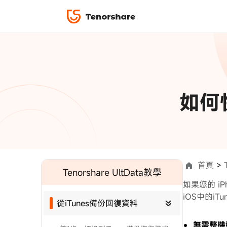
iPhone 解鎖與修復
下載中心
資料救援與
ReiBoot 
修復＆恢復
ReiBoot -
4DDiG W
PDF＆AI
4DDiG M
·iOS 27 降級 iOS 26 教學
·iPhone 照片備
如何
·iPad 強制重置回復原廠
·電腦傳影片到 iPho
資料轉移
·Apple ID 驗證一直出現
·iPhone 永久刪
復原
📍 iAnyGo 定位神器
手機解鎖
限時 5 折優惠，
立即
實用工具
影片教學
首頁
>
為您提供最豐富的教學影片
Tenorshare UltData教學
如果您的 iP
TS-save-50
複製折扣碼
iOS中的i
從iTunes備份回復資料
前往搶購
無需整機