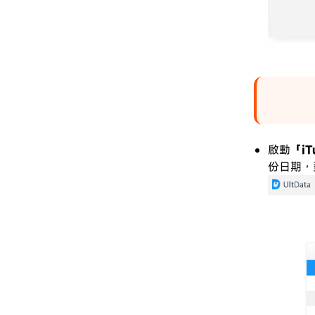
啟動
「i
份日期，