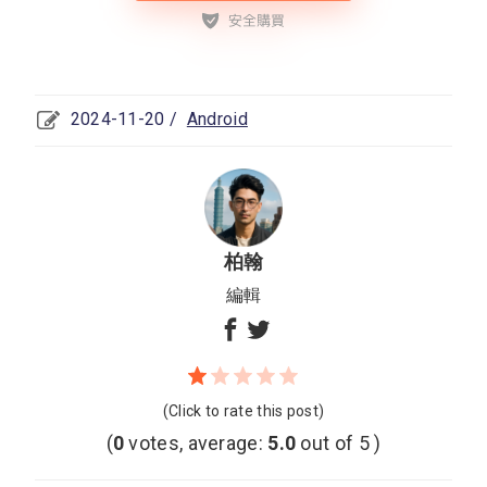
2024-11-20 /
Android
柏翰
編輯
(Click to rate this post)
(
0
votes, average:
5.0
out of 5 )