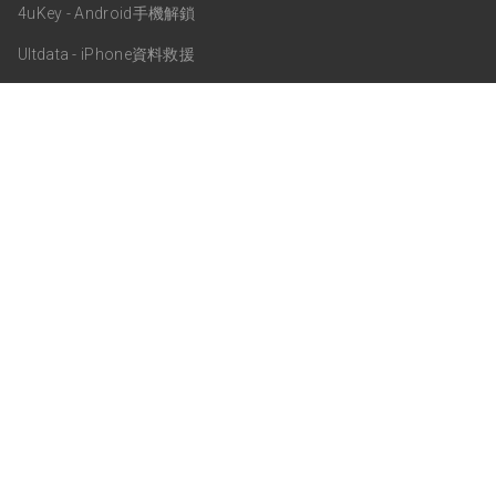
4uKey - Android手機解鎖
Ultdata - iPhone資料救援
關於我們
關於Tenorshare
支援服務
商業合作
訂閱更新
通訊訂閱
關注我們