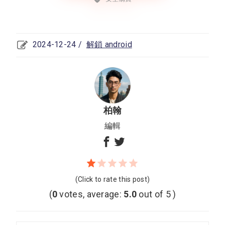
2024-12-24 /
解鎖 android
柏翰
編輯
(Click to rate this post)
(
0
votes, average:
5.0
out of 5 )