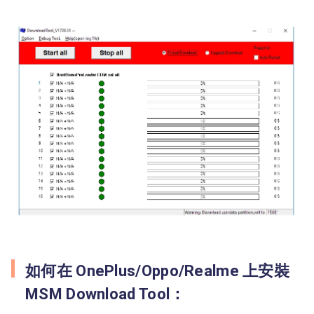
如何在 OnePlus/Oppo/Realme 上安裝
MSM Download Tool：