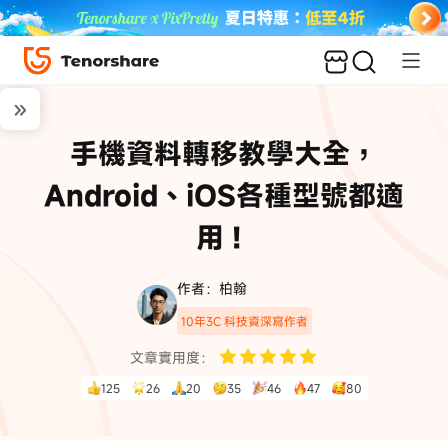
手機資料轉移教學大全，
Android、iOS各種型號都適
用！
作者：柏翰
10年3C 科技資深寫作者
文章實用度：
125
26
20
35
46
47
80